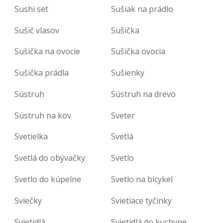
Sushi set
Sušiak na prádlo
Sušič vlasov
Sušička
Sušička na ovocie
Sušička ovocia
Sušička prádla
Sušienky
Sústruh
Sústruh na drevo
Sústruh na kov
Sveter
Svetielka
Svetlá
Svetlá do obývačky
Svetlo
Svetlo do kúpelne
Svetlo na bicykel
Sviečky
Svietiace tyčinky
Svietidlá
Svietidlá do kuchyne