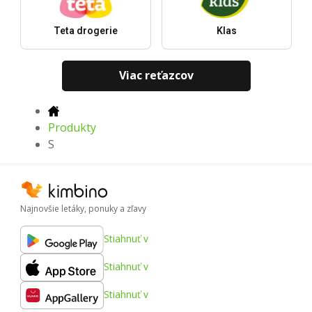
Teta drogerie
Klas
Viac reťazcov
Produkty
S
Najnovšie letáky, ponuky a zľavy
Stiahnuť v
Stiahnuť v
Stiahnuť v