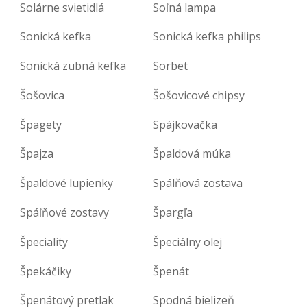
Solárne svietidlá
Soľná lampa
Sonická kefka
Sonická kefka philips
Sonická zubná kefka
Sorbet
Šošovica
Šošovicové chipsy
Špagety
Spájkovačka
Špajza
Špaldová múka
Špaldové lupienky
Spálňová zostava
Spáľňové zostavy
Špargľa
Špeciality
Špeciálny olej
Špekáčiky
Špenát
Špenátový pretlak
Spodná bielizeň