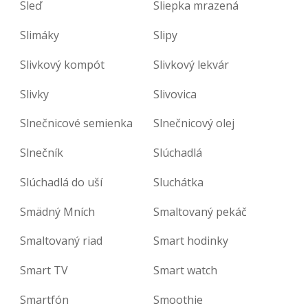
Sleď
Sliepka mrazená
Slimáky
Slipy
Slivkový kompót
Slivkový lekvár
Slivky
Slivovica
Slnečnicové semienka
Slnečnicový olej
Slnečník
Slúchadlá
Slúchadlá do uší
Sluchátka
Smädný Mních
Smaltovaný pekáč
Smaltovaný riad
Smart hodinky
Smart TV
Smart watch
Smartfón
Smoothie