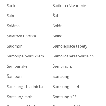
Sadlo
Sadlo na škvarenie
Sako
Šál
Saláma
Šalát
Šalátová uhorka
Salko
Salomon
Samolepiace tapety
Samoopaľovací krém
Samorozmrazovacia chladnička s mrazničkou
Šampanské
Šampiňóny
Šampón
Samsung
Samsung chladnička
Samsung flip 4
Samsung mobil
Samsung s23