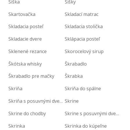
Šiška
Šišky
Skartovačka
Skladací matrac
Skladacia posteľ
Skladacia stolička
Skladacie dvere
Sklápacia posteľ
Sklenené rezance
Skorocelový sirup
Škótska whisky
Škrabadlo
Škrabadlo pre mačky
Škrabka
Skriňa
Skriňa do spálne
Skriňa s posuvnými dverami
Skrine
Skrine do chodby
Skrine s posuvnými dverami
Skrinka
Skrinka do kúpeľne