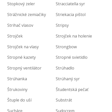
Stopkový zeler
Stracciatella syr
Strážnické zemiačiky
Striekacia pištol
Strihač vlasov
Stripsy
Strojček
Strojček na holenie
Strojček na vlasy
Strongbow
Stropné kazety
Stropné svietidlo
Stropný ventilátor
Strúhadlo
Strúhanka
Strúhaný syr
Štrukoviny
Študentská pečať
Štuple do uší
Substrát
Sucháre
Sudocrem