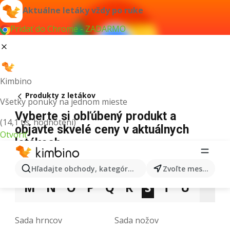
Aktuálne letáky vždy po ruke
Pridať do Chrome - ZADARMO
Kimbino
Produkty z letákov
Všetky ponuky na jednom mieste
Vyberte si obľúbený produkt a
(14,1 tis. hodnotení)
objavte skvelé ceny v aktuálnych
Otvoriť
letákoch
3
5
9
A
B
C
D
E
F
G
H
Hľadajte obchody, kategórie, produkty...
Zvoľte mesto
M
N
O
P
Q
R
S
T
U
V
Sada hrncov
Sada nožov