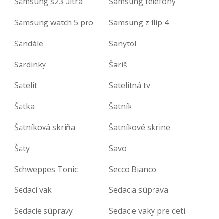
Samsung s23 ultra
Samsung telefóny
Samsung watch 5 pro
Samsung z flip 4
Sandále
Sanytol
Sardinky
Šariš
Satelit
Satelitná tv
Šatka
Šatník
Šatníková skriňa
Šatníkové skrine
Šaty
Savo
Schweppes Tonic
Secco Bianco
Sedací vak
Sedacia súprava
Sedacie súpravy
Sedacie vaky pre deti