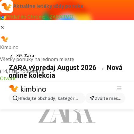
Aktuálne letáky vždy po ruke
Pridať do Chrome - ZADARMO
Kimbino
Zara
Všetky ponuky na jednom mieste
ZARA výpredaj August 2026 → Nová
(14,1 tis. hodnotení)
online kolekcia
Otvoriť
REKLAMA
Hľadajte obchody, kategórie, produkty...
Zvoľte mesto