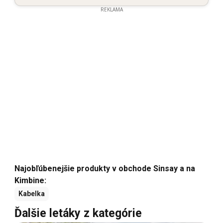
REKLAMA
Najobľúbenejšie produkty v obchode Sinsay a na
Kimbine:
Kabelka
Ďalšie letáky z kategórie