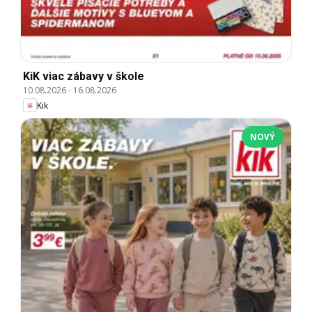
KiK viac zábavy v škole
10.08.2026
-
16.08.2026
Kik
NOVÝ