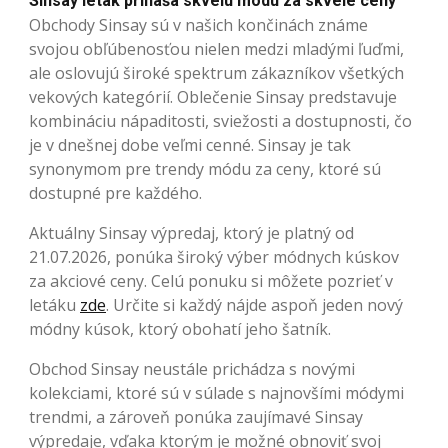
Sinsay leták prináša skvelú módu za skvelé ceny
Obchody Sinsay sú v našich končinách známe
svojou obľúbenosťou nielen medzi mladými ľuďmi,
ale oslovujú široké spektrum zákazníkov všetkých
vekových kategórií. Oblečenie Sinsay predstavuje
kombináciu nápaditosti, sviežosti a dostupnosti, čo
je v dnešnej dobe veľmi cenné. Sinsay je tak
synonymom pre trendy módu za ceny, ktoré sú
dostupné pre každého.
Aktuálny Sinsay výpredaj, ktorý je platný od
21.07.2026, ponúka široký výber módnych kúskov
za akciové ceny. Celú ponuku si môžete pozrieť v
letáku
zde
. Určite si každý nájde aspoň jeden nový
módny kúsok, ktorý obohatí jeho šatník.
Obchod Sinsay neustále prichádza s novými
kolekciami, ktoré sú v súlade s najnovšími módymi
trendmi, a zároveň ponúka zaujímavé Sinsay
výpredaje, vďaka ktorým je možné obnoviť svoj