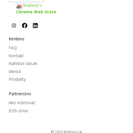
Stiahnuť v
Chrome Web Store
Kimbino
FAQ
Kontakt
Nahlásiť obsah
Mestá
Produkty
Partnerstvo
Ako inzerovať
B2B zóna
© 2026
kimbino.sk