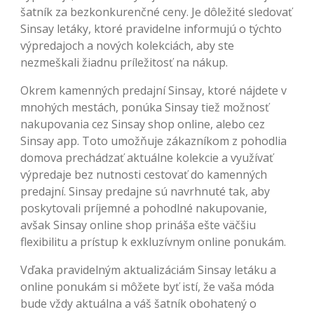
šatník za bezkonkurenčné ceny. Je dôležité sledovať
Sinsay letáky, ktoré pravidelne informujú o týchto
výpredajoch a nových kolekciách, aby ste
nezmeškali žiadnu príležitosť na nákup.
Okrem kamenných predajní Sinsay, ktoré nájdete v
mnohých mestách, ponúka Sinsay tiež možnosť
nakupovania cez Sinsay shop online, alebo cez
Sinsay app. Toto umožňuje zákazníkom z pohodlia
domova prechádzať aktuálne kolekcie a využívať
výpredaje bez nutnosti cestovať do kamenných
predajní. Sinsay predajne sú navrhnuté tak, aby
poskytovali príjemné a pohodlné nakupovanie,
avšak Sinsay online shop prináša ešte väčšiu
flexibilitu a prístup k exkluzívnym online ponukám.
Vďaka pravidelným aktualizáciám Sinsay letáku a
online ponukám si môžete byť istí, že vaša móda
bude vždy aktuálna a váš šatník obohatený o