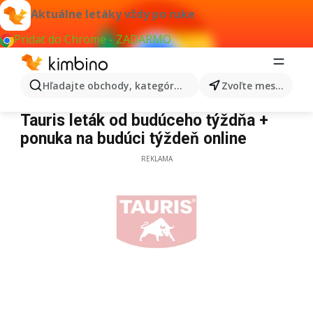
Aktuálne letáky vždy po ruke
Pridať do Chrome - ZADARMO
Hľadajte obchody, kategórie, produkty...
Zvoľte mesto
Tauris
Tauris leták od budúceho týždňa +
ponuka na budúci týždeň online
REKLAMA