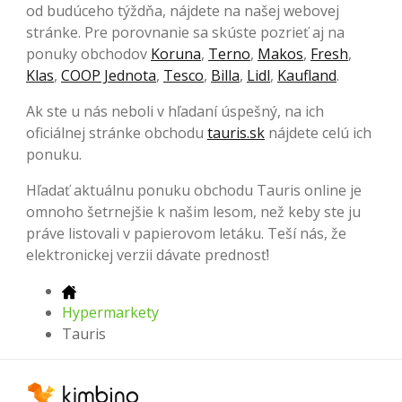
od budúceho týždňa, nájdete na našej webovej
stránke. Pre porovnanie sa skúste pozrieť aj na
ponuky obchodov
Koruna
,
Terno
,
Makos
,
Fresh
,
Klas
,
COOP Jednota
,
Tesco
,
Billa
,
Lidl
,
Kaufland
.
Ak ste u nás neboli v hľadaní úspešný, na ich
oficiálnej stránke obchodu
tauris.sk
nájdete celú ich
ponuku.
Hľadať aktuálnu ponuku obchodu Tauris online je
omnoho šetrnejšie k našim lesom, než keby ste ju
práve listovali v papierovom letáku. Teší nás, že
elektronickej verzii dávate prednosť!
Hypermarkety
Tauris