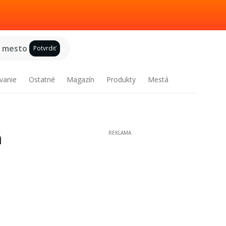
e mesto
Potvrdiť
vanie
Ostatné
Magazín
Produkty
Mestá
ň
REKLAMA