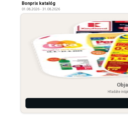
Bonprix katalóg
01.08.2026
-
31.08.2026
Obja
Hľadáte inšp