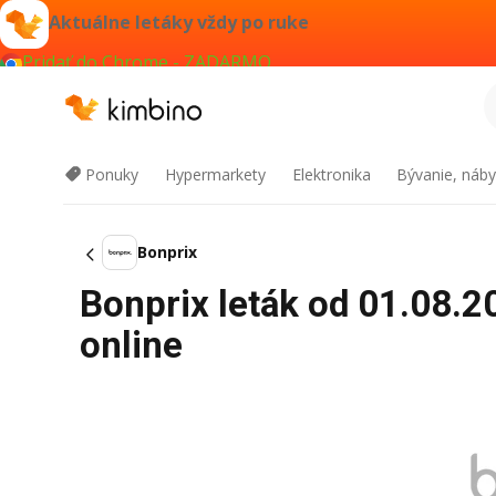
Aktuálne letáky vždy po ruke
Pridať do Chrome - ZADARMO
Ponuky
Hypermarkety
Elektronika
Bývanie, náby
Bonprix
Bonprix leták od 01.08.2
online