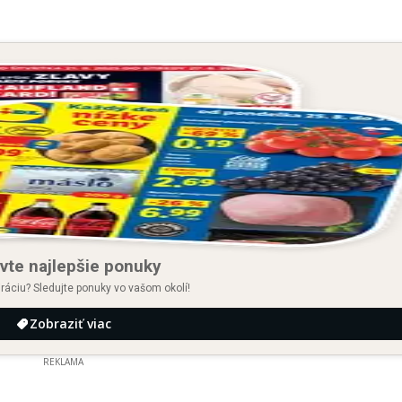
vte najlepšie ponuky
iráciu? Sledujte ponuky vo vašom okolí!
Zobraziť viac
REKLAMA