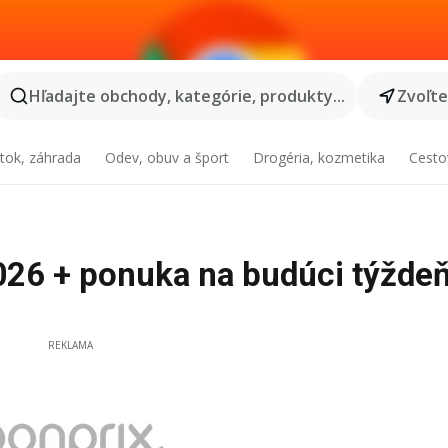
Hľadajte obchody, kategórie, produkty...
Zvoľt
tok, záhrada
Odev, obuv a šport
Drogéria, kozmetika
Cesto
026 + ponuka na budúci týžde
REKLAMA