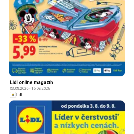
Lidl online magazín
03.08.2026
-
16.08.2026
Lidl