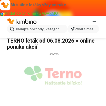
Aktuálne letáky vždy po ruke
Pridať do Chrome - ZADARMO
Hľadajte obchody, kategórie, produkty...
Zvoľte mesto
Terno
TERNO leták od 06.08.2026 » online
ponuka akcií
REKLAMA