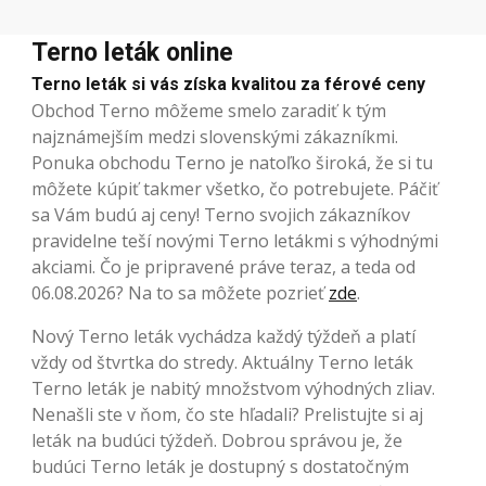
Terno leták online
Terno leták si vás získa kvalitou za férové ceny
Obchod Terno môžeme smelo zaradiť k tým
najznámejším medzi slovenskými zákazníkmi.
Ponuka obchodu Terno je natoľko široká, že si tu
môžete kúpiť takmer všetko, čo potrebujete. Páčiť
sa Vám budú aj ceny! Terno svojich zákazníkov
pravidelne teší novými Terno letákmi s výhodnými
akciami. Čo je pripravené práve teraz, a teda od
06.08.2026? Na to sa môžete pozrieť
zde
.
Nový Terno leták vychádza každý týždeň a platí
vždy od štvrtka do stredy. Aktuálny Terno leták
Terno leták je nabitý množstvom výhodných zliav.
Nenašli ste v ňom, čo ste hľadali? Prelistujte si aj
leták na budúci týždeň. Dobrou správou je, že
budúci Terno leták je dostupný s dostatočným