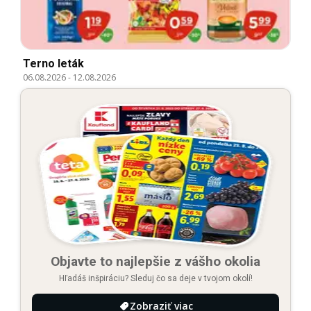
Terno leták
06.08.2026
-
12.08.2026
Objavte to najlepšie z vášho okolia
Hľadáš inšpiráciu? Sleduj čo sa deje v tvojom okolí!
Zobraziť viac