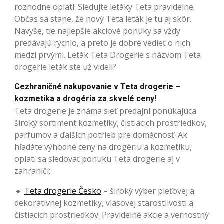
rozhodne oplatí. Sledujte letáky Teta pravidelne.
Občas sa stane, že nový Teta leták je tu aj skôr.
Navyše, tie najlepšie akciové ponuky sa vždy
predávajú rýchlo, a preto je dobré vedieť o nich
medzi prvými. Leták Teta Drogerie s názvom Teta
drogerie leták ste už videli?
Cezhraničné nakupovanie v Teta drogerie –
kozmetika a drogéria za skvelé ceny!
Teta drogerie je známa sieť predajní ponúkajúca
široký sortiment kozmetiky, čistiacich prostriedkov,
parfumov a ďalších potrieb pre domácnosť. Ak
hľadáte výhodné ceny na drogériu a kozmetiku,
oplatí sa sledovať ponuku Teta drogerie aj v
zahraničí:
🔹
Teta drogerie Česko
– široký výber pleťovej a
dekoratívnej kozmetiky, vlasovej starostlivosti a
čistiacich prostriedkov. Pravidelné akcie a vernostný