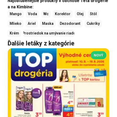
Najobľúbenejšie produkty v obchode Teta drogerie
a na Kimbine:
Mango
Voda
Wc
Korektor
Olej
Stôl
Mlieko
Ariel
Maska
Dezodorant
Cukríky
Krém
Prostriedok na umývanie riadu
Ďalšie letáky z kategórie
NOVÝ