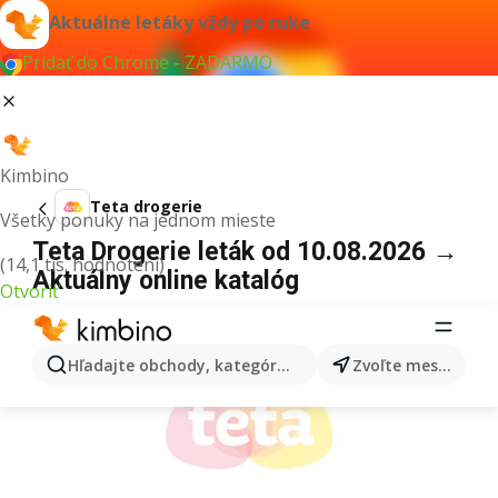
Aktuálne letáky vždy po ruke
Pridať do Chrome - ZADARMO
Kimbino
Teta drogerie
Všetky ponuky na jednom mieste
Teta Drogerie leták od 10.08.2026 →
(14,1 tis. hodnotení)
Aktuálny online katalóg
Otvoriť
REKLAMA
Hľadajte obchody, kategórie, produkty...
Zvoľte mesto