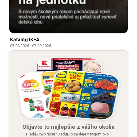
Katalóg IKEA
05.08.2026
-
07.09.2026
Objavte to najlepšie z vášho okolia
Hľadáš inšpiráciu? Sleduj čo sa deje v tvojom okolí!