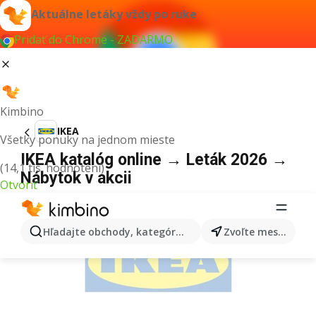
Aktuálne letáky vždy po ruke
Pridať do Chrome - ZADARMO
Kimbino
IKEA
Všetky ponuky na jednom mieste
IKEA katalóg online → Leták 2026 →
(14,1 tis. hodnotení)
Nábytok v akcii
Otvoriť
REKLAMA
Hľadajte obchody, kategórie, produkty...
Zvoľte mesto