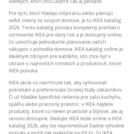
všetkých, ktorí chcú ušetriť čas aj peniaze.
Pre tých, ktorí hľadajú inšpiráciu alebo plánujú
veľké zmeny vo svojom domove, je tu IKEA katalóg
2026. Tento katalóg ponúka kompletný prehľad o
sortimente IKEA pre daný rok a je dostupný online,
čo umožňuje jednoduché plánovanie vašich
nákupov z pohodlia domova. IKEA katalóg online je
ideálnym zdrojom pre každého, kto chce byť v
obraze o najnovších trendoch a produktoch, ktoré
IKEA ponúka.
IKEA akcie sú navrhnuté tak, aby vyhovovali
potrebám a preferenciám širokej škály zákazníkov.
Či už hľadáte špecifické riešenia pre vašu kuchyňu,
spálňu alebo pracovný priestor, v IKEA nájdete
produkty, ktoré sú nielen praktické a štýlové, ale aj
cenovo dostupné. Sledujte IKEA leták online a IKEA
katalóg 2026, aby ste nepremeškali žiadne výhodné
ponuky a mohli tak najlepšie využiť to, čo IKEA