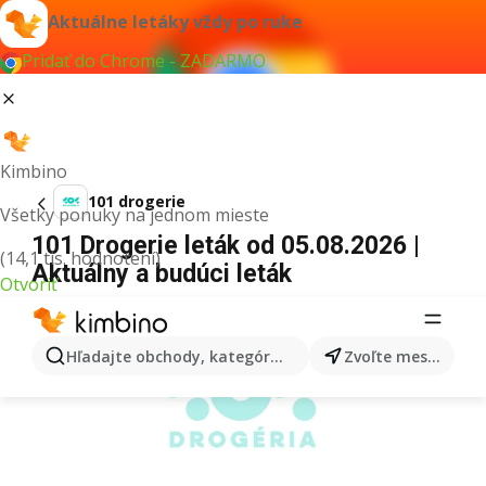
Aktuálne letáky vždy po ruke
Pridať do Chrome - ZADARMO
Kimbino
101 drogerie
Všetky ponuky na jednom mieste
101 Drogerie leták od 05.08.2026 |
(14,1 tis. hodnotení)
Aktuálny a budúci leták
Otvoriť
REKLAMA
Hľadajte obchody, kategórie, produkty...
Zvoľte mesto