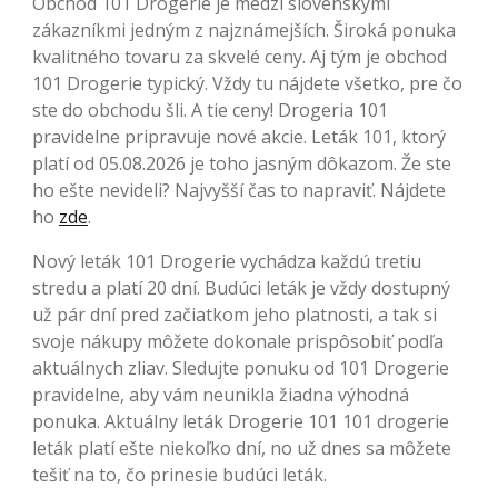
Obchod 101 Drogerie je medzi slovenskými
zákazníkmi jedným z najznámejších. Široká ponuka
kvalitného tovaru za skvelé ceny. Aj tým je obchod
101 Drogerie typický. Vždy tu nájdete všetko, pre čo
ste do obchodu šli. A tie ceny! Drogeria 101
pravidelne pripravuje nové akcie. Leták 101, ktorý
platí od 05.08.2026 je toho jasným dôkazom. Že ste
ho ešte nevideli? Najvyšší čas to napraviť. Nájdete
ho
zde
.
Nový leták 101 Drogerie vychádza každú tretiu
stredu a platí 20 dní. Budúci leták je vždy dostupný
už pár dní pred začiatkom jeho platnosti, a tak si
svoje nákupy môžete dokonale prispôsobiť podľa
aktuálnych zliav. Sledujte ponuku od 101 Drogerie
pravidelne, aby vám neunikla žiadna výhodná
ponuka. Aktuálny leták Drogerie 101 101 drogerie
leták platí ešte niekoľko dní, no už dnes sa môžete
tešiť na to, čo prinesie budúci leták.