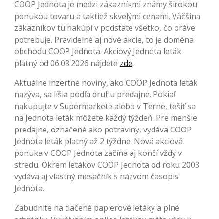
COOP Jednota je medzi zákazníkmi známy širokou
ponukou tovaru a taktiež skvelými cenami. Väčšina
zákazníkov tu nakúpi v podstate všetko, čo práve
potrebuje. Pravidelné aj nové akcie, to je doména
obchodu COOP Jednota. Akciový Jednota leták
platný od 06.08.2026 nájdete
zde
.
Aktuálne inzertné noviny, ako COOP Jednota leták
nazýva, sa líšia podľa druhu predajne. Pokiaľ
nakupujte v Supermarkete alebo v Terne, tešiť sa
na Jednota leták môžete každý týždeň. Pre menšie
predajne, označené ako potraviny, vydáva COOP
Jednota leták platný až 2 týždne. Nová akciová
ponuka v COOP Jednota začína aj končí vždy v
stredu. Okrem letákov COOP Jednota od roku 2003
vydáva aj vlastný mesačník s názvom časopis
Jednota.
Zabudnite na tlačené papierové letáky a plné