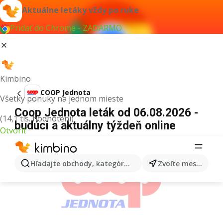
Aktuálne letáky vždy po ruke
Pridať do Chrome - ZADARMO
Kimbino
COOP Jednota
Všetky ponuky na jednom mieste
Coop Jednota leták od 06.08.2026 -
(14,1 tis. hodnotení)
budúci a aktuálny týždeň online
Otvoriť
REKLAMA
Hľadajte obchody, kategórie, produkty...
Zvoľte mesto