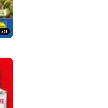
ana
72