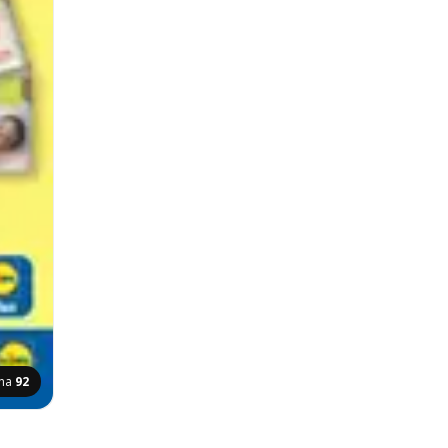
ana
92