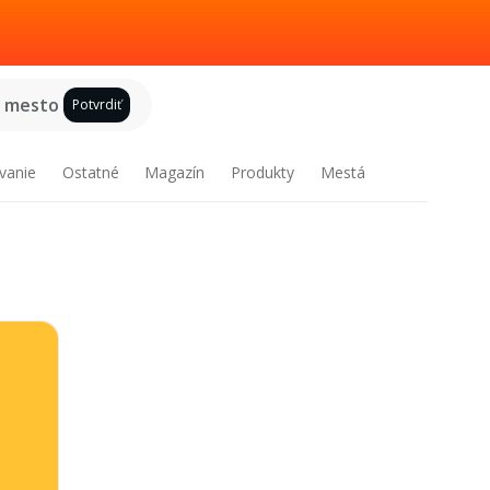
e mesto
Potvrdiť
vanie
Ostatné
Magazín
Produkty
Mestá