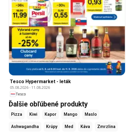
Tesco Hypermarket - leták
05.08.2026
-
11.08.2026
Tesco
Ďalšie obľúbené produkty
Pizza
Kiwi
Kapor
Mango
Maslo
Ashwagandha
Krúpy
Med
Káva
Zmrzlina