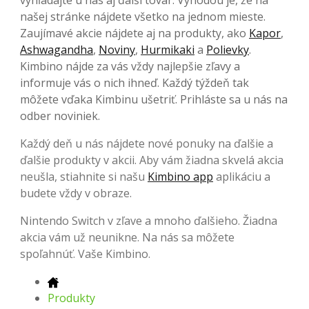
vyhľadajte u nás aj ďalší tovar. Výhodou je, že na
našej stránke nájdete všetko na jednom mieste.
Zaujímavé akcie nájdete aj na produkty, ako
Kapor
,
Ashwagandha
,
Noviny
,
Hurmikaki
a
Polievky
.
Kimbino nájde za vás vždy najlepšie zľavy a
informuje vás o nich ihneď. Každý týždeň tak
môžete vďaka Kimbinu ušetriť. Prihláste sa u nás na
odber noviniek.
Každý deň u nás nájdete nové ponuky na ďalšie a
ďalšie produkty v akcii. Aby vám žiadna skvelá akcia
neušla, stiahnite si našu
Kimbino app
aplikáciu a
budete vždy v obraze.
Nintendo Switch v zľave a mnoho ďalšieho. Žiadna
akcia vám už neunikne. Na nás sa môžete
spoľahnúť. Vaše Kimbino.
Produkty