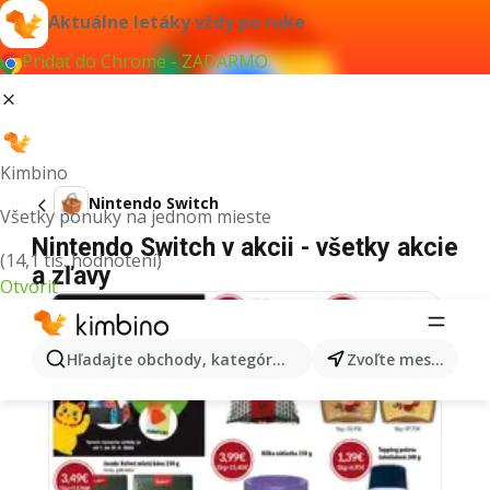
Aktuálne letáky vždy po ruke
Pridať do Chrome - ZADARMO
Kimbino
Nintendo Switch
Všetky ponuky na jednom mieste
Nintendo Switch v akcii - všetky akcie
(14,1 tis. hodnotení)
a zľavy
Otvoriť
Hľadajte obchody, kategórie, produkty...
Zvoľte mesto