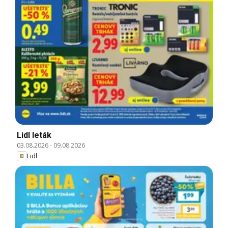
Lidl leták
03.08.2026
-
09.08.2026
Lidl