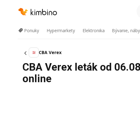
Ponuky
Hypermarkety
Elektronika
Bývanie, náby
CBA Verex
CBA Verex leták od 06.0
online