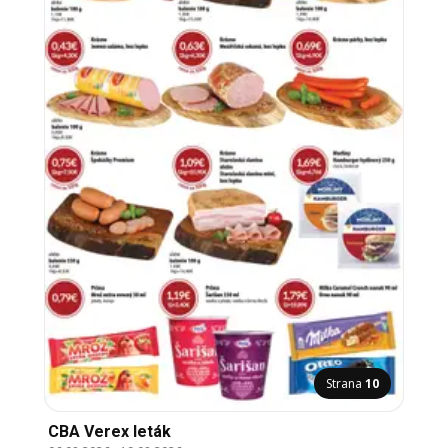
Strana
10
CBA Verex leták