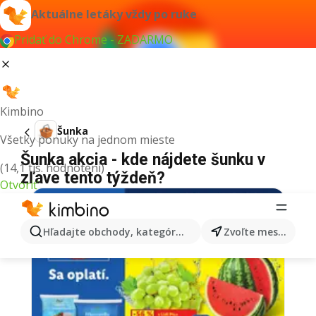
Aktuálne letáky vždy po ruke
Pridať do Chrome - ZADARMO
Kimbino
Šunka
Všetky ponuky na jednom mieste
Šunka akcia - kde nájdete šunku v
(14,1 tis. hodnotení)
zľave tento týždeň?
Otvoriť
Hľadajte obchody, kategórie, produkty...
Zvoľte mesto