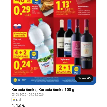
Strana
65
Kuracia šunka, Kuracia šunka 100 g
03.08.2026
-
09.08.2026
Lidl
1,13 €