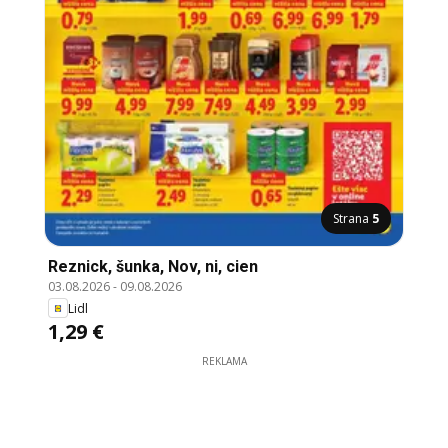
Strana
5
Reznick, šunka, Nov, ni, cien
03.08.2026
-
09.08.2026
Lidl
1,29 €
REKLAMA