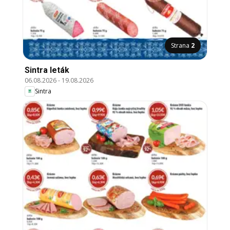
Strana
2
Sintra leták
06.08.2026
-
19.08.2026
Sintra