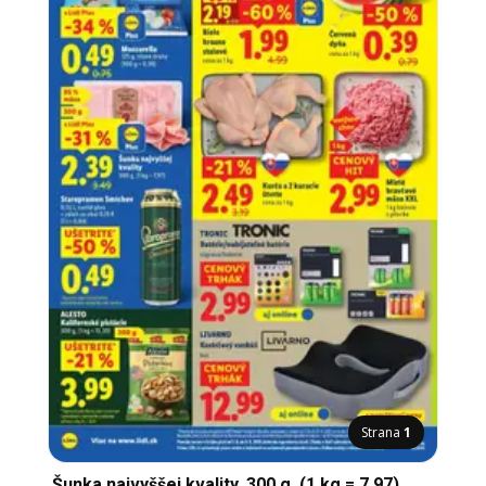
Strana
1
Šunka najvyššej kvality, 300 g, (1 kg = 7,97)