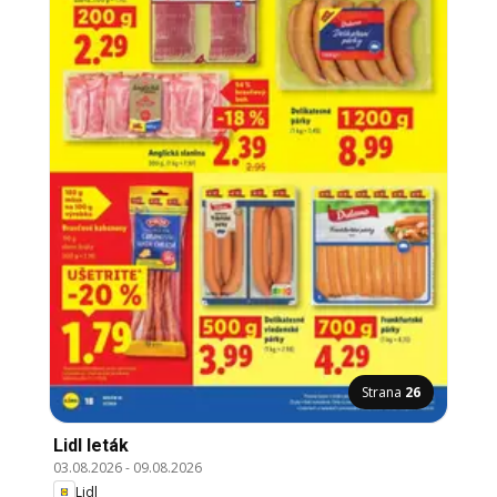
Strana
26
Lidl leták
03.08.2026
-
09.08.2026
Lidl