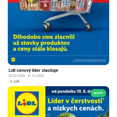
Lidl cenový líder zlacňuje
02.02.2026
-
31.12.2026
Lidl
NOVÝ