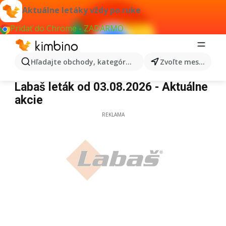
Aktuálne letáky vždy po ruke
Pridať do Chrome - ZADARMO
Hľadajte obchody, kategórie, produkty...
Zvoľte mesto
Labaš
Labaš leták od 03.08.2026 - Aktuálne
akcie
REKLAMA