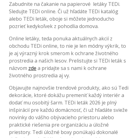
Zabudnite na čakanie na papierové letáky TEDi.
Sledujte TEDi online. Či už hľadáte TEDi katalóg
alebo TEDi leták, oboje si môžete jednoducho
pozrieť kedykoľvek z pohodlia domova.
Online letáky, teda ponuka aktuálnych akcií z
obchodu TEDi online, to nie je len módny výkrik, to
je aj výrazný krok smerom k ochrane životného
prostredia a našich lesov. Prelistujte si TEDi leták s
názvom
zde
a pridajte sa s nami k ochrane
životného prostredia aj vy.
Objavujte najnovšie trendové produkty, ako sú Tedi
dekorácie, ktoré dokážu premeniť každý interiér a
dodať mu osobitý šarm. TEDi leták 2026 je plný
inšpirácií pre každú domácnosť, či už hľadáte svieže
novinky do vášho obývacieho priestoru alebo
praktické riešenia pre organizáciu a úložné
priestory. Tedi úložné boxy ponúkajú dokonalé