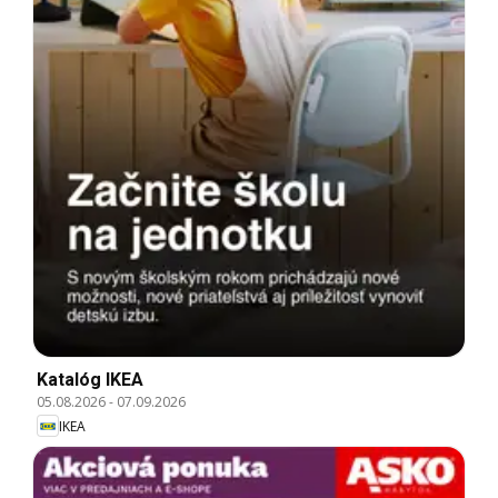
Katalóg IKEA
05.08.2026
-
07.09.2026
IKEA