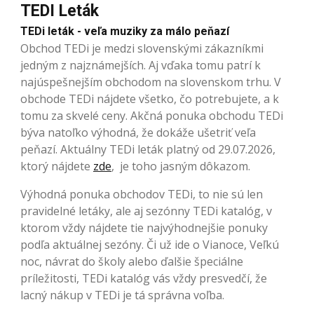
TEDI Leták
TEDi leták - veľa muziky za málo peňazí
Obchod TEDi je medzi slovenskými zákazníkmi
jedným z najznámejších. Aj vďaka tomu patrí k
najúspešnejším obchodom na slovenskom trhu. V
obchode TEDi nájdete všetko, čo potrebujete, a k
tomu za skvelé ceny. Akčná ponuka obchodu TEDi
býva natoľko výhodná, že dokáže ušetriť veľa
peňazí. Aktuálny TEDi leták platný od 29.07.2026,
ktorý nájdete
zde
, je toho jasným dôkazom.
Výhodná ponuka obchodov TEDi, to nie sú len
pravidelné letáky, ale aj sezónny TEDi katalóg, v
ktorom vždy nájdete tie najvýhodnejšie ponuky
podľa aktuálnej sezóny. Či už ide o Vianoce, Veľkú
noc, návrat do školy alebo ďalšie špeciálne
príležitosti, TEDi katalóg vás vždy presvedčí, že
lacný nákup v TEDi je tá správna voľba.