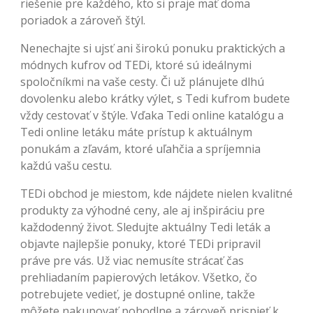
riešenie pre každého, kto si praje mať doma
poriadok a zároveň štýl.
Nenechajte si ujsť ani širokú ponuku praktických a
módnych kufrov od TEDi, ktoré sú ideálnymi
spoločníkmi na vaše cesty. Či už plánujete dlhú
dovolenku alebo krátky výlet, s Tedi kufrom budete
vždy cestovať v štýle. Vďaka Tedi online katalógu a
Tedi online letáku máte prístup k aktuálnym
ponukám a zľavám, ktoré uľahčia a spríjemnia
každú vašu cestu.
TEDi obchod je miestom, kde nájdete nielen kvalitné
produkty za výhodné ceny, ale aj inšpiráciu pre
každodenný život. Sledujte aktuálny Tedi leták a
objavte najlepšie ponuky, ktoré TEDi pripravil
práve pre vás. Už viac nemusíte strácať čas
prehliadaním papierových letákov. Všetko, čo
potrebujete vedieť, je dostupné online, takže
môžete nakupovať pohodlne a zároveň prispieť k