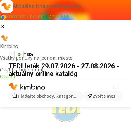
Aktuálne letáky vždy po ruke
Pridať do Chrome - ZADARMO
Kimbino
TEDi
Všetky ponuky na jednom mieste
TEDI leták 29.07.2026 - 27.08.2026 -
(14,1 tis. hodnotení)
aktuálny online katalóg
Otvoriť
REKLAMA
Hľadajte obchody, kategórie, produkty...
Zvoľte mesto