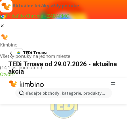
Aktuálne letáky vždy po ruke
Pridať do Chrome - ZADARMO
Kimbino
TEDi Trnava
Všetky ponuky na jednom mieste
TEDi Trnava od 29.07.2026 - aktuálna
(14,1 tis. hodnotení)
akcia
Otvoriť
REKLAMA
Hľadajte obchody, kategórie, produkty...