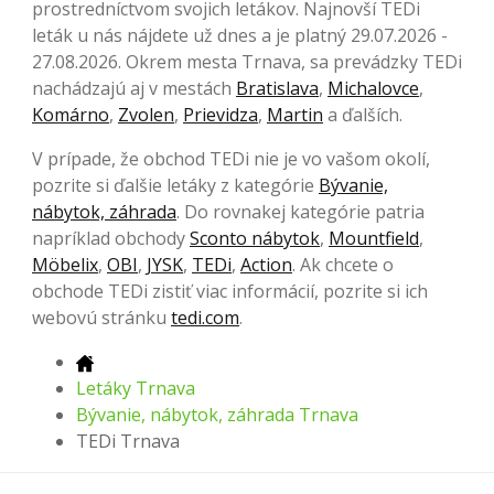
prostredníctvom svojich letákov. Najnovší TEDi
leták u nás nájdete už dnes a je platný 29.07.2026 -
27.08.2026. Okrem mesta Trnava, sa prevádzky TEDi
nachádzajú aj v mestách
Bratislava
,
Michalovce
,
Komárno
,
Zvolen
,
Prievidza
,
Martin
a ďalších.
V prípade, že obchod TEDi nie je vo vašom okolí,
pozrite si ďalšie letáky z kategórie
Bývanie,
nábytok, záhrada
. Do rovnakej kategórie patria
napríklad obchody
Sconto nábytok
,
Mountfield
,
Möbelix
,
OBI
,
JYSK
,
TEDi
,
Action
. Ak chcete o
obchode TEDi zistiť viac informácií, pozrite si ich
webovú stránku
tedi.com
.
Letáky Trnava
Bývanie, nábytok, záhrada Trnava
TEDi Trnava