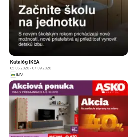
Katalóg IKEA
05.08.2026
-
07.09.2026
IKEA