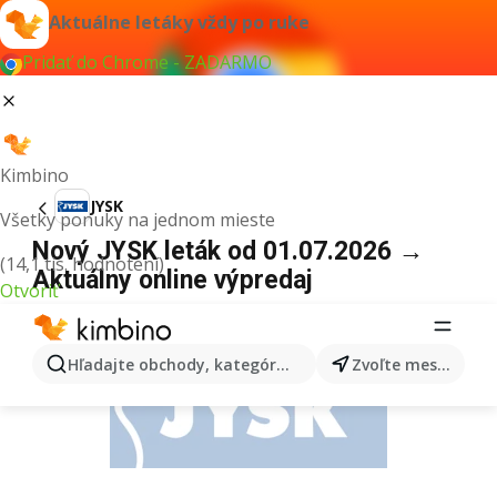
Aktuálne letáky vždy po ruke
Pridať do Chrome - ZADARMO
Kimbino
JYSK
Všetky ponuky na jednom mieste
Nový JYSK leták od 01.07.2026 →
(14,1 tis. hodnotení)
Aktuálny online výpredaj
Otvoriť
REKLAMA
Hľadajte obchody, kategórie, produkty...
Zvoľte mesto