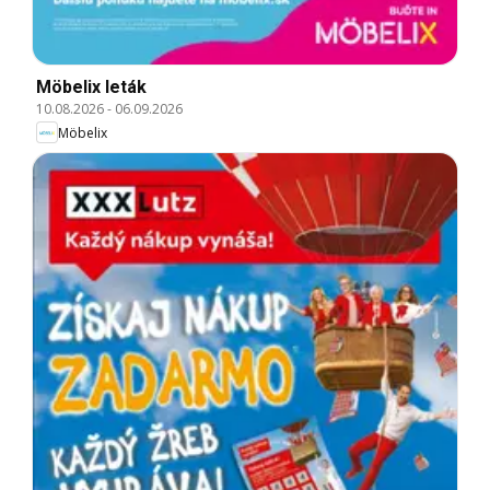
Möbelix leták
10.08.2026
-
06.09.2026
Möbelix