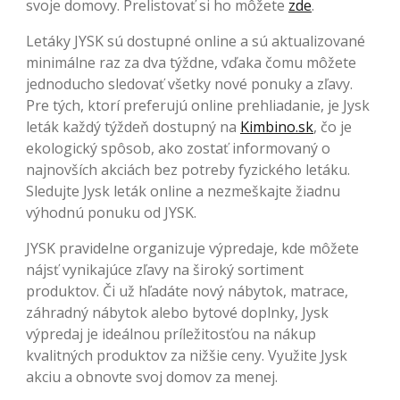
svoje domovy. Prelistovať si ho môžete
zde
.
Letáky JYSK sú dostupné online a sú aktualizované
minimálne raz za dva týždne, vďaka čomu môžete
jednoducho sledovať všetky nové ponuky a zľavy.
Pre tých, ktorí preferujú online prehliadanie, je Jysk
leták každý týždeň dostupný na
Kimbino.sk
, čo je
ekologický spôsob, ako zostať informovaný o
najnovších akciách bez potreby fyzického letáku.
Sledujte Jysk leták online a nezmeškajte žiadnu
výhodnú ponuku od JYSK.
JYSK pravidelne organizuje výpredaje, kde môžete
nájsť vynikajúce zľavy na široký sortiment
produktov. Či už hľadáte nový nábytok, matrace,
záhradný nábytok alebo bytové doplnky, Jysk
výpredaj je ideálnou príležitosťou na nákup
kvalitných produktov za nižšie ceny. Využite Jysk
akciu a obnovte svoj domov za menej.