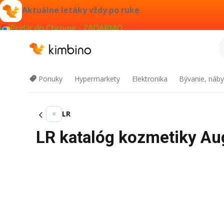
Aktuálne letáky vždy po ruke
Pridať do Chrome - ZADARMO
Ponuky
Hypermarkety
Elektronika
Bývanie, náby
LR
LR katalóg kozmetiky Aug