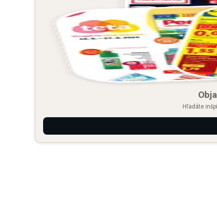
Obja
Hľadáte inšp