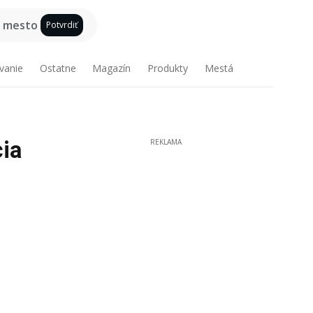
e mesto
Potvrdiť
vanie
Ostatne
Magazín
Produkty
Mestá
ia
REKLAMA