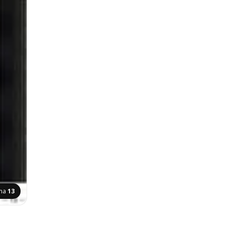
ana
13