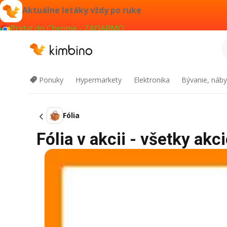
Aktuálne letáky vždy po ruke
Pridať do Chrome - ZADARMO
Ponuky
Hypermarkety
Elektronika
Bývanie, náby
Fólia
Fólia v akcii - všetky akc