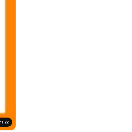
ana
22