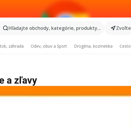
Hľadajte obchody, kategórie, produkty...
Zvoľt
tok, záhrada
Odev, obuv a šport
Drogéria, kozmetika
Cesto
ie a zľavy