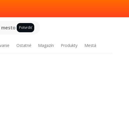
e mesto
Potvrdiť
vanie
Ostatné
Magazín
Produkty
Mestá