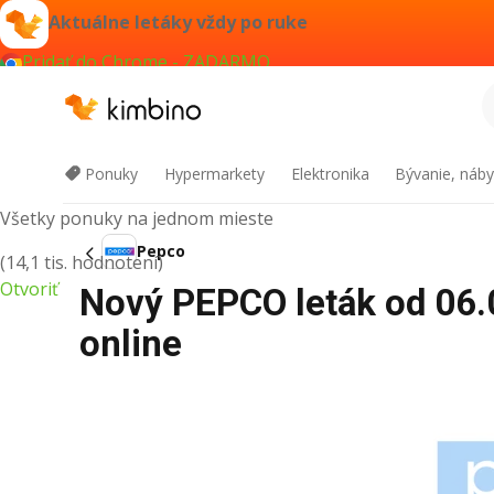
Aktuálne letáky vždy po ruke
Pridať do Chrome - ZADARMO
Kimbino
Ponuky
Hypermarkety
Elektronika
Bývanie, náby
Všetky ponuky na jednom mieste
Pepco
(14,1 tis. hodnotení)
Otvoriť
Nový PEPCO leták od 06.
online