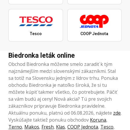
Tesco
COOP Jednota
Biedronka leták online
Obchod Biedronka môžeme smelo zaradiť k tým
najznámejším medzi slovenskými zákazníkmi. Stal
sa totiž na Slovensku jedným z lídrov trhu. Ponuka
obchodu Biedronka je natoľko široká, že si tu
môžete kúpiť takmer všetko, čo potrebujete. Páčiť
sa vám budú aj ceny! Nová akcia? Tú pre svojich
zákazníkov pripravuje Biedronka pravidelne.
Aktuálnu ponuku, platnú od 06.08.2026, nájdete
zde
.
Vyskúšajte taktiež ponuku obchodov
Koruna
,
Terno
,
Makos
,
Fresh
,
Klas
,
COOP Jednota
,
Tesco
,