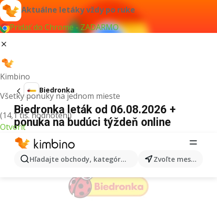
Aktuálne letáky vždy po ruke
Pridať do Chrome - ZADARMO
Kimbino
Biedronka
Všetky ponuky na jednom mieste
Biedronka leták od 06.08.2026 +
(14,1 tis. hodnotení)
ponuka na budúci týždeň online
Otvoriť
REKLAMA
Hľadajte obchody, kategórie, produkty...
Zvoľte mesto