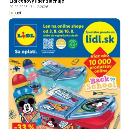
Lidl cenový líder zlacňuje
02.02.2026
-
31.12.2026
Lidl