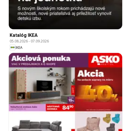
Katalóg IKEA
05.08.2026
-
07.09.2026
IKEA