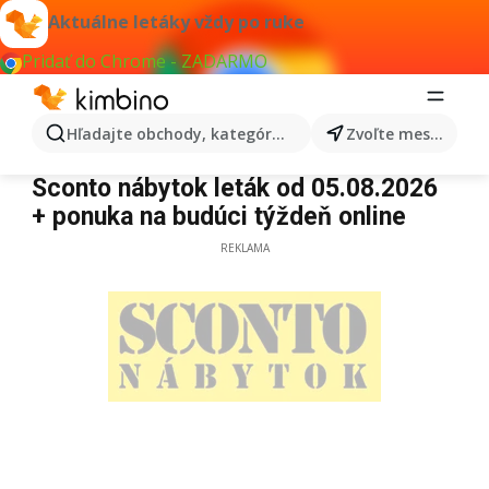
Aktuálne letáky vždy po ruke
Pridať do Chrome - ZADARMO
Hľadajte obchody, kategórie, produkty...
Zvoľte mesto
Sconto nábytok
Sconto nábytok leták od 05.08.2026
+ ponuka na budúci týždeň online
REKLAMA