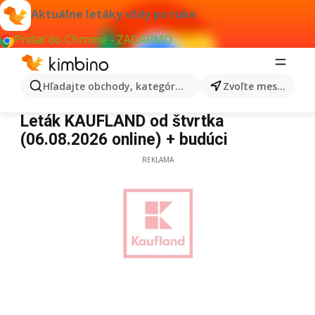
Aktuálne letáky vždy po ruke
Pridať do Chrome - ZADARMO
Hľadajte obchody, kategórie, produkty...
Zvoľte mesto
Kaufland
Leták KAUFLAND od štvrtka
(06.08.2026 online) + budúci
REKLAMA