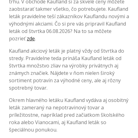
trhu. V obchode Kaufland si za skvelé ceny môžete
zaobstarať takmer všetko, čo potrebujete. Kaufland
leták pravidelne teší zákazníkov Kauflandu novými a
výhodnými akciami. Čo si pre vás pripravil Kaufland
leták od štvrtka 06.08.2026? Na to sa môžete
pozrieť
zde
.
Kaufland akciový leták je platný vždy od štvrtka do
stredy. Pravidelne teda prináša Kaufland leták od
štvrtka množstvo zliav na výrobky privátnych aj
známych značiek. Nájdete v ňom nielen široký
sortiment potravín za výhodné ceny, ale aj rôzny
spotrebný tovar.
Okrem hlavného letáku Kaufland vydáva aj osobitný
leták zameraný na nepotravinový tovar a
príležitostne, napríklad pred začiatkom školského
roka alebo Vianocami, aj Kaufland leták so
špeciálnou ponukou.