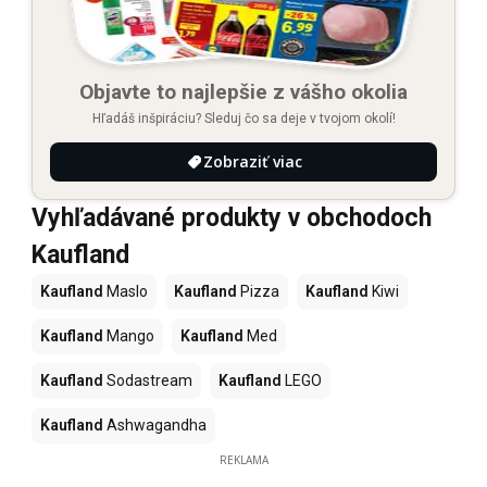
Objavte to najlepšie z vášho okolia
Hľadáš inšpiráciu? Sleduj čo sa deje v tvojom okolí!
Zobraziť viac
Vyhľadávané produkty v obchodoch
Kaufland
Kaufland
Maslo
Kaufland
Pizza
Kaufland
Kiwi
Kaufland
Mango
Kaufland
Med
Kaufland
Sodastream
Kaufland
LEGO
Kaufland
Ashwagandha
REKLAMA