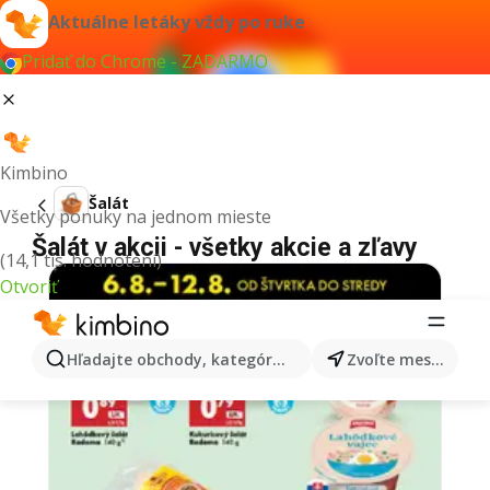
Aktuálne letáky vždy po ruke
Pridať do Chrome - ZADARMO
Kimbino
Šalát
Všetky ponuky na jednom mieste
Šalát v akcii - všetky akcie a zľavy
(14,1 tis. hodnotení)
Otvoriť
Hľadajte obchody, kategórie, produkty...
Zvoľte mesto