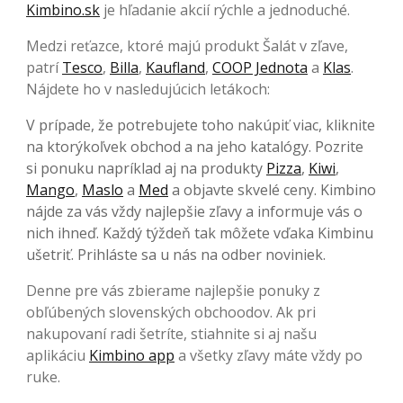
Kimbino.sk
je hľadanie akcií rýchle a jednoduché.
Medzi reťazce, ktoré majú produkt Šalát v zľave,
patrí
Tesco
,
Billa
,
Kaufland
,
COOP Jednota
a
Klas
.
Nájdete ho v nasledujúcich letákoch:
V prípade, že potrebujete toho nakúpiť viac, kliknite
na ktorýkoľvek obchod a na jeho katalógy. Pozrite
si ponuku napríklad aj na produkty
Pizza
,
Kiwi
,
Mango
,
Maslo
a
Med
a objavte skvelé ceny. Kimbino
nájde za vás vždy najlepšie zľavy a informuje vás o
nich ihneď. Každý týždeň tak môžete vďaka Kimbinu
ušetriť. Prihláste sa u nás na odber noviniek.
Denne pre vás zbierame najlepšie ponuky z
obľúbených slovenských obchoodov. Ak pri
nakupovaní radi šetríte, stiahnite si aj našu
aplikáciu
Kimbino app
a všetky zľavy máte vždy po
ruke.