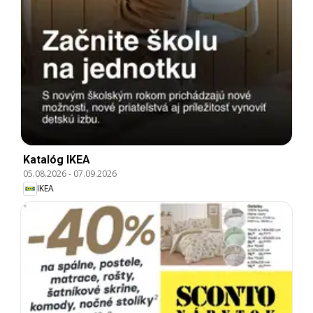
Katalóg IKEA
05.08.2026
-
07.09.2026
IKEA