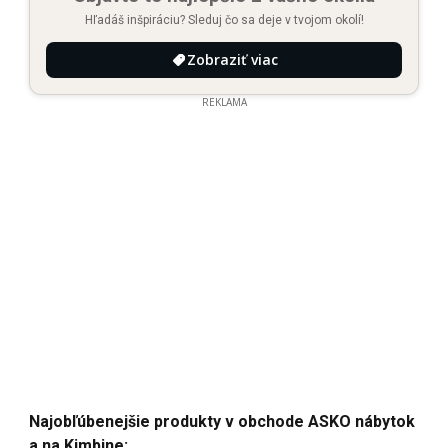
Hľadáš inšpiráciu? Sleduj čo sa deje v tvojom okolí!
Zobraziť viac
REKLAMA
Najobľúbenejšie produkty v obchode ASKO nábytok
a na Kimbine: