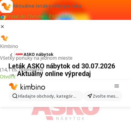
Aktuálne letáky vždy po ruke
Pridať do Chrome - ZADARMO
Kimbino
ASKO nábytok
Všetky ponuky na jednom mieste
Leták ASKO nábytok od 30.07.2026
(14,1 tis. hodnotení)
→ Aktuálny online výpredaj
Otvoriť
REKLAMA
Hľadajte obchody, kategórie, produkty...
Zvoľte mesto