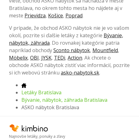
viete, obchod ASKO nábytok sa nachádza v meste
Bratislava, no okrem tohto mesta ho nájdete aj v
meste
Prievidza
,
Košice
,
Poprad
.
V prípade, že obchod ASKO nábytok nie je vo vašom
okolí, pozrite si ďalšie letáky z kategórie
Bývanie,
nábytok, záhrada
. Do rovnakej kategórie patria
napríklad obchody
Sconto nábytok
,
Mountfield
,
Möbelix
,
OBI
,
JYSK
,
TEDi
,
Action
. Ak chcete o
obchode ASKO nábytok zistiť viac informácií, pozrite
si ich webovú stránku
asko-nabytok.sk
.
Letáky Bratislava
Bývanie, nábytok, záhrada Bratislava
ASKO nábytok Bratislava
Najnovšie letáky, ponuky a zľavy