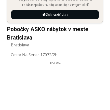
Hľadáš inšpiráciu? Sleduj čo sa deje v tvojom okolí!
Zobraziť viac
Pobočky ASKO nábytok v meste
Bratislava
Bratislava
Cesta Na Senec 17072/2b
REKLAMA