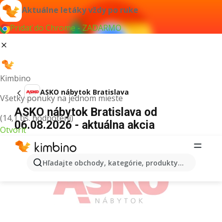
Aktuálne letáky vždy po ruke
Pridať do Chrome - ZADARMO
Kimbino
ASKO nábytok Bratislava
Všetky ponuky na jednom mieste
ASKO nábytok Bratislava od
(14,1 tis. hodnotení)
06.08.2026 - aktuálna akcia
Otvoriť
REKLAMA
Hľadajte obchody, kategórie, produkty...