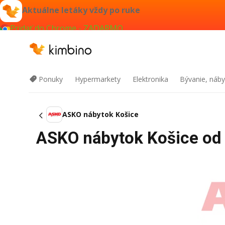
Aktuálne letáky vždy po ruke
Pridať do Chrome - ZADARMO
Ponuky
Hypermarkety
Elektronika
Bývanie, náby
ASKO nábytok Košice
ASKO nábytok Košice od 