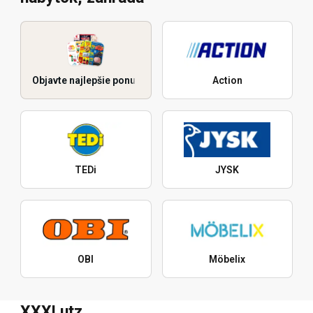
Objavte najlepšie ponuky
Action
TEDi
JYSK
OBI
Möbelix
XXXLutz