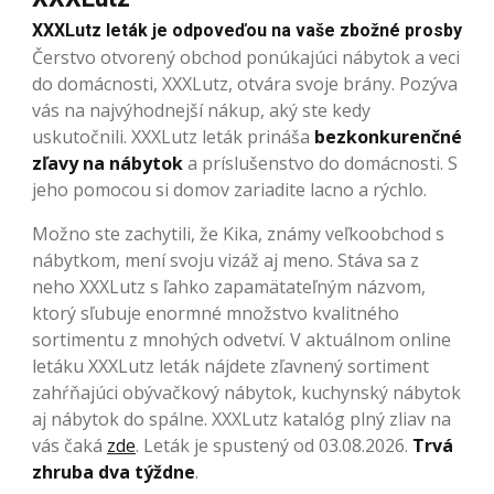
XXXLutz leták je odpoveďou na vaše zbožné prosby
Čerstvo otvorený obchod ponúkajúci nábytok a veci
do domácnosti, XXXLutz, otvára svoje brány. Pozýva
vás na najvýhodnejší nákup, aký ste kedy
uskutočnili. XXXLutz leták prináša
bezkonkurenčné
zľavy na nábytok
a príslušenstvo do domácnosti. S
jeho pomocou si domov zariadite lacno a rýchlo.
Možno ste zachytili, že Kika, známy veľkoobchod s
nábytkom, mení svoju vizáž aj meno. Stáva sa z
neho XXXLutz s ľahko zapamätateľným názvom,
ktorý sľubuje enormné množstvo kvalitného
sortimentu z mnohých odvetví. V aktuálnom online
letáku XXXLutz leták nájdete zľavnený sortiment
zahŕňajúci obývačkový nábytok, kuchynský nábytok
aj nábytok do spálne. XXXLutz katalóg plný zliav na
vás čaká
zde
. Leták je spustený od 03.08.2026.
Trvá
zhruba dva týždne
.