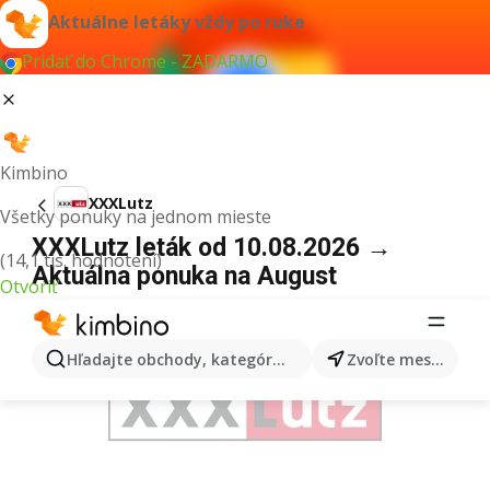
Aktuálne letáky vždy po ruke
Pridať do Chrome - ZADARMO
Kimbino
XXXLutz
Všetky ponuky na jednom mieste
XXXLutz leták od 10.08.2026 →
(14,1 tis. hodnotení)
Aktuálna ponuka na August
Otvoriť
REKLAMA
Hľadajte obchody, kategórie, produkty...
Zvoľte mesto