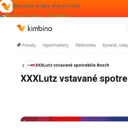
Aktuálne letáky vždy po ruke
Pridať do Chrome - ZADARMO
Ponuky
Hypermarkety
Elektronika
Byvanie, naby
XXXLutz vstavané spotrebiče Bosch
XXXLutz vstavané spotre