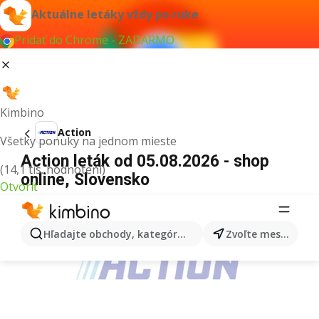
Aktuálne letáky vždy po ruke
Pridať do Chrome - ZADARMO
Kimbino
Action
Všetky ponuky na jednom mieste
Action leták od 05.08.2026 - shop
(14,1 tis. hodnotení)
online, Slovensko
Otvoriť
REKLAMA
Hľadajte obchody, kategórie, produkty...
Zvoľte mesto