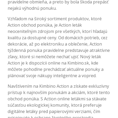
pravidelne obmieňa, a preto by bola škoda prepásť
nejakú výhodnú ponuku.
Vzhľadom na široký sortiment produktov, ktoré
Action obchod ponúka, je Action leták
neoceniteľným zdrojom pre všetkých, ktorí hľadajú
kvalitu za dostupné ceny. Od domácich potrieb, cez
dekorácie, až po elektroniku a oblečenie, Action
týždenná ponuka pravidelne predstavuje atraktívne
zľavy, ktoré si nemôžete nechať ujsť. Nový leták
Action je k dispozícii online na Kimbino.sk, kde
môžete pohodlne prechádzať aktuálne ponuky a
plánovať svoje nákupy inteligentne a vopred.
Navštívením na Kimbino Action a získate exkluzívny
prístup k najnovším ponukám a akciám, ktoré tento
obchod ponúka. S Action online letákmi sa stávate
súčasťou ekologickej komunity, ktorá preferuje
digitálne letáky pred papierovými verziami, čím
prispievate k ochrane životného prostredia.