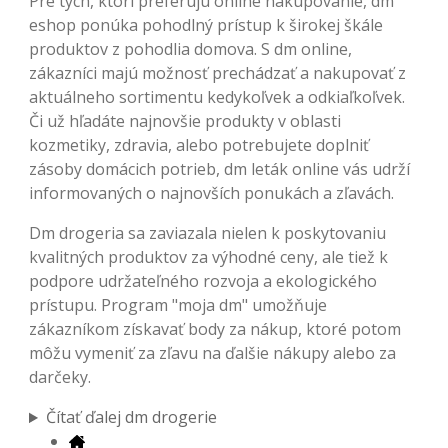
Pre tých, ktorí preferujú online nakupovanie, dm
eshop ponúka pohodlný prístup k širokej škále
produktov z pohodlia domova. S dm online,
zákazníci majú možnosť prechádzať a nakupovať z
aktuálneho sortimentu kedykoľvek a odkiaľkoľvek.
Či už hľadáte najnovšie produkty v oblasti
kozmetiky, zdravia, alebo potrebujete doplniť
zásoby domácich potrieb, dm leták online vás udrží
informovaných o najnovších ponukách a zľavách.
Dm drogeria sa zaviazala nielen k poskytovaniu
kvalitných produktov za výhodné ceny, ale tiež k
podpore udržateľného rozvoja a ekologického
prístupu. Program "moja dm" umožňuje
zákazníkom získavať body za nákup, ktoré potom
môžu vymeniť za zľavu na ďalšie nákupy alebo za
darčeky.
Čítať ďalej dm drogerie