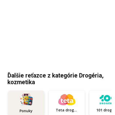
Ďalšie reťazce z kategórie Drogéria,
kozmetika
Teta drogerie
101
Ponuky