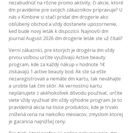
nezabudnúť na rôzne promo aktivity, či akcie, ktoré
dm pravidelne pre svojich zákazníkov pripravuje? U
nás v Kimbine si stačí pridať dm drogerie ako
obľúbený obchod a vždy dostanete upozornenie,
keď bude nový leták k dispozícií. Najnovší dm
journal August 2026 dm drogerie leták ste už čítali?
Verní zákazníci, pre ktorých je drogéria dm vždy
prvou voľbou určite využívajú Active beauty
program, kde za každý nákup v hodnote 1€
získavajú 1 active beauty bod. Ak ste sa ešte
nezaregistrovali a nemáte dm kartu, tak neváhajte
a urobte tak čím skôr. Ak vernostnú kartu
neplánujete z akéhokoľvek dôvodu používať, určite
viete vždy využívať dm vždy výhodne program. Je to
pravidelná akcia na tisíce produktov, kde je trvalo
znížená cena na niekoľko mesiacov, zmyslom ktorej
je garancia najnižšej ceny.