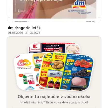
dm drogerie leták
01.08.2026
-
31.08.2026
Objavte to najlepšie z vášho okolia
Hľadáš inšpiráciu? Sleduj čo sa deje v tvojom okolí!