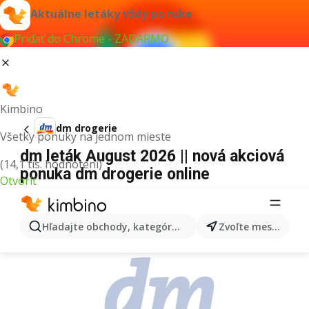
Aktuálne letáky vždy po ruke
Pridať do Chrome - ZADARMO
Kimbino
dm drogerie
Všetky ponuky na jednom mieste
dm leták August 2026 || nová akciová
(14,1 tis. hodnotení)
ponuka dm drogerie online
Otvoriť
REKLAMA
Hľadajte obchody, kategórie, produkty...
Zvoľte mesto