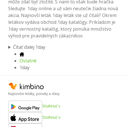
môže zdať byť zložité. S nami to však bude hračka.
Sledujte 1day online a už vám neutečie žiadna nová
akcia. Najnovší leták 1day leták ste už čítali? Okrem
letákov vydáva obchod 1day katalógy. Príkladom je
1day vernostný katalóg, ktorý ponúka množstvo
výhod pre pravidelných zákazníkov.
Čítať ďalej 1day
Ostatné
1day
Najnovšie letáky, ponuky a zľavy
Stiahnuť v
Stiahnuť v