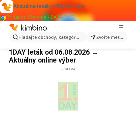
Aktuálne letáky vždy po ruke
Pridať do Chrome - ZADARMO
Hľadajte obchody, kategórie, produkty...
Zvoľte mesto
1day
1DAY leták od 06.08.2026 →
Aktuálny online výber
REKLAMA