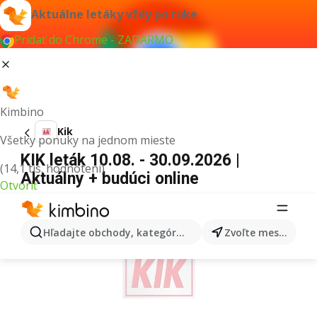
Aktuálne letáky vždy po ruke
Pridať do Chrome - ZADARMO
Kimbino
Kik
Všetky ponuky na jednom mieste
KIK leták 10.08. - 30.09.2026 |
(14,1 tis. hodnotení)
Aktuálny + budúci online
Otvoriť
REKLAMA
Hľadajte obchody, kategórie, produkty...
Zvoľte mesto