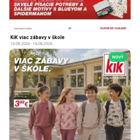
KiK viac zábavy v škole
10.08.2026
-
16.08.2026
NOVÝ