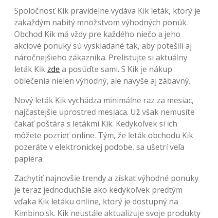
Spoločnosť Kik pravidelne vydáva Kik leták, ktorý je
zakaždým nabitý množstvom výhodných ponúk.
Obchod Kik má vždy pre každého niečo a jeho
akciové ponuky sú vyskladané tak, aby potešili aj
náročnejšieho zákazníka. Prelistujte si aktuálny
leták Kik
zde
a posúďte sami. S Kik je nákup
oblečenia nielen výhodný, ale navyše aj zábavný.
Nový leták Kik vychádza minimálne raz za mesiac,
najčastejšie uprostred mesiaca. Už však nemusíte
čakať poštára s letákmi Kik. Kedykoľvek si ich
môžete pozrieť online. Tým, že leták obchodu Kik
pozeráte v elektronickej podobe, sa ušetrí veľa
papiera.
Zachytiť najnovšie trendy a získať výhodné ponuky
je teraz jednoduchšie ako kedykoľvek predtým
vďaka Kik letáku online, ktorý je dostupný na
Kimbino.sk. Kik neustále aktualizuje svoje produkty