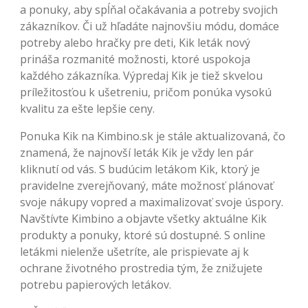
a ponuky, aby spĺňal očakávania a potreby svojich
zákazníkov. Či už hľadáte najnovšiu módu, domáce
potreby alebo hračky pre deti, Kik leták nový
prináša rozmanité možnosti, ktoré uspokoja
každého zákazníka. Výpredaj Kik je tiež skvelou
príležitosťou k ušetreniu, pričom ponúka vysokú
kvalitu za ešte lepšie ceny.
Ponuka Kik na Kimbino.sk je stále aktualizovaná, čo
znamená, že najnovší leták Kik je vždy len pár
kliknutí od vás. S budúcim letákom Kik, ktorý je
pravidelne zverejňovaný, máte možnosť plánovať
svoje nákupy vopred a maximalizovať svoje úspory.
Navštívte Kimbino a objavte všetky aktuálne Kik
produkty a ponuky, ktoré sú dostupné. S online
letákmi nielenže ušetríte, ale prispievate aj k
ochrane životného prostredia tým, že znižujete
potrebu papierových letákov.