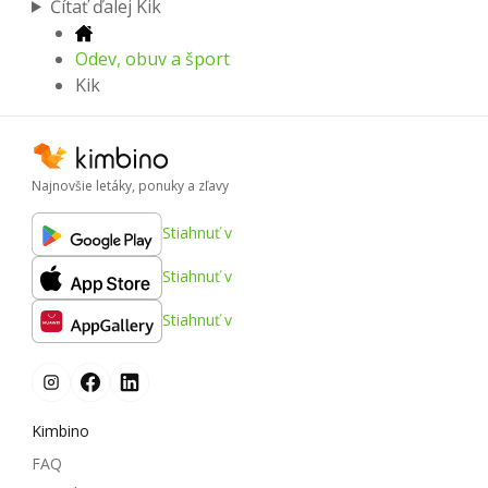
Čítať ďalej Kik
Odev, obuv a šport
Kik
Najnovšie letáky, ponuky a zľavy
Stiahnuť v
Stiahnuť v
Stiahnuť v
Kimbino
FAQ