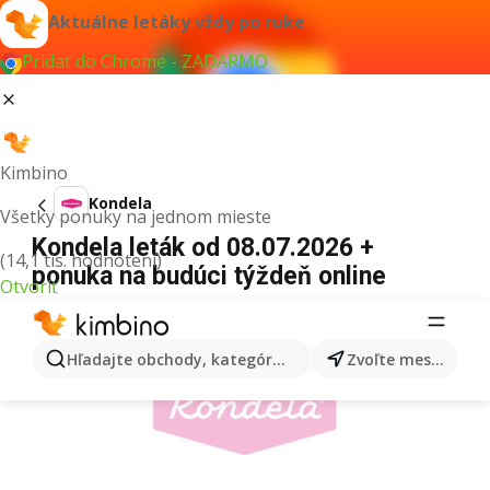
Aktuálne letáky vždy po ruke
Pridať do Chrome - ZADARMO
Kimbino
Kondela
Všetky ponuky na jednom mieste
Kondela leták od 08.07.2026 +
(14,1 tis. hodnotení)
ponuka na budúci týždeň online
Otvoriť
REKLAMA
Hľadajte obchody, kategórie, produkty...
Zvoľte mesto