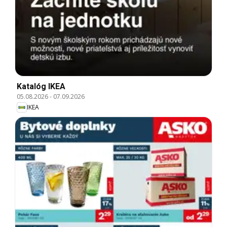
Katalóg IKEA
05.08.2026
-
07.09.2026
IKEA