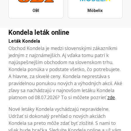
OBI
Möbelix
Kondela leták online
Leták Kondela
Obchod Kondela je medzi slovenskými zákazníkmi
jedným z najznámejších. Aj vďaka tomu patrí k
najúspešnejším obchodom na slovenskom trhu.
Kondela ponúka v podstate všetko, čo potrebujete.
A hlavne, za skvelé ceny. Kondela neprestáva s
pravidelnou ponukou nových a výhodných akcií. Aké
zľavy sa nachádzajú v najnovšom letáku Kondela
platnom od 08.07.2026? To si môžete pozrieť
zde
.
Nové letáky Kondela vychádzajú nepravidelne.
Udržať si dokonalý prehľad o nových akciách
Kondela sa preto môže zdať byť zložité. S nami to
však bude hračka. Sledujte Kondela online a už vám