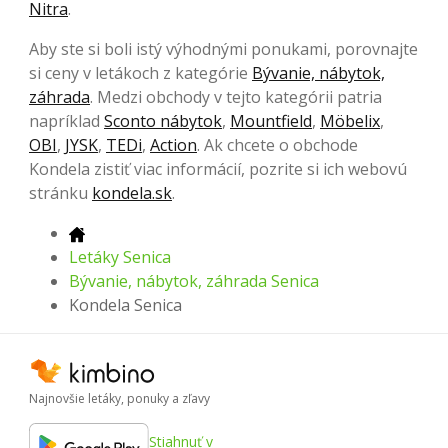
Nitra
.
Aby ste si boli istý výhodnými ponukami, porovnajte
si ceny v letákoch z kategórie
Bývanie, nábytok,
záhrada
. Medzi obchody v tejto kategórii patria
napríklad
Sconto nábytok
,
Mountfield
,
Möbelix
,
OBI
,
JYSK
,
TEDi
,
Action
. Ak chcete o obchode
Kondela zistiť viac informácií, pozrite si ich webovú
stránku
kondela.sk
.
Letáky Senica
Bývanie, nábytok, záhrada Senica
Kondela Senica
Najnovšie letáky, ponuky a zľavy
Stiahnuť v