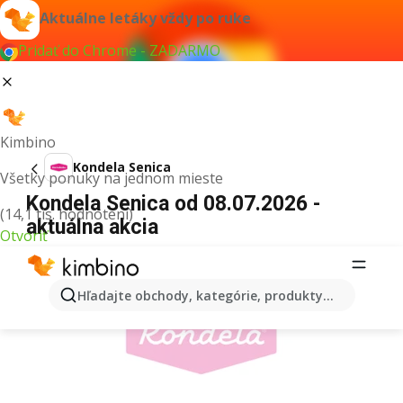
Aktuálne letáky vždy po ruke
Pridať do Chrome - ZADARMO
Kimbino
Kondela Senica
Všetky ponuky na jednom mieste
Kondela Senica od 08.07.2026 -
(14,1 tis. hodnotení)
aktuálna akcia
Otvoriť
REKLAMA
Hľadajte obchody, kategórie, produkty...