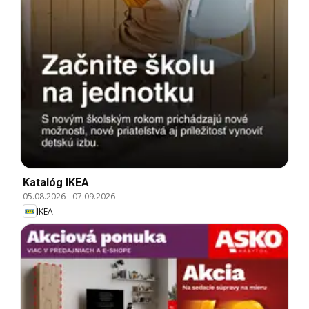
Katalóg IKEA
05.08.2026
-
07.09.2026
IKEA