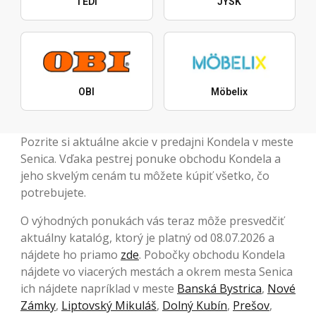
TEDi
JYSK
OBI
Möbelix
Pozrite si aktuálne akcie v predajni Kondela v meste
Senica. Vďaka pestrej ponuke obchodu Kondela a
jeho skvelým cenám tu môžete kúpiť všetko, čo
potrebujete.
O výhodných ponukách vás teraz môže presvedčiť
aktuálny katalóg, ktorý je platný od 08.07.2026 a
nájdete ho priamo
zde
. Pobočky obchodu Kondela
nájdete vo viacerých mestách a okrem mesta Senica
ich nájdete napríklad v meste
Banská Bystrica
,
Nové
Zámky
,
Liptovský Mikuláš
,
Dolný Kubín
,
Prešov
,