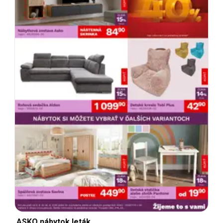
ASKO nábytok leták