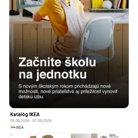
Katalóg IKEA
05.08.2026
-
07.09.2026
IKEA