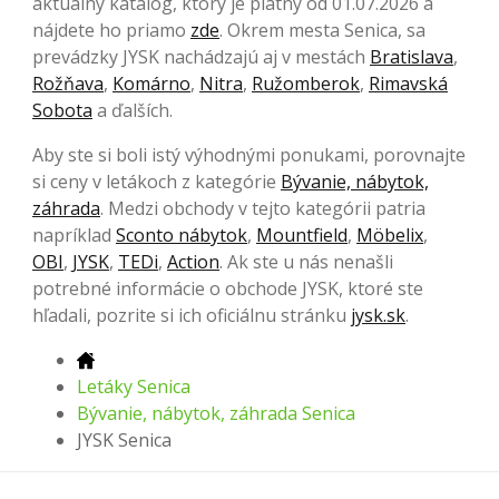
aktuálny katalóg, ktorý je platný od 01.07.2026 a
nájdete ho priamo
zde
. Okrem mesta Senica, sa
prevádzky JYSK nachádzajú aj v mestách
Bratislava
,
Rožňava
,
Komárno
,
Nitra
,
Ružomberok
,
Rimavská
Sobota
a ďalších.
Aby ste si boli istý výhodnými ponukami, porovnajte
si ceny v letákoch z kategórie
Bývanie, nábytok,
záhrada
. Medzi obchody v tejto kategórii patria
napríklad
Sconto nábytok
,
Mountfield
,
Möbelix
,
OBI
,
JYSK
,
TEDi
,
Action
. Ak ste u nás nenašli
potrebné informácie o obchode JYSK, ktoré ste
hľadali, pozrite si ich oficiálnu stránku
jysk.sk
.
Letáky Senica
Bývanie, nábytok, záhrada Senica
JYSK Senica