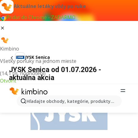
Aktuálne letáky vždy po ruke
Pridať do Chrome - ZADARMO
Kimbino
JYSK Senica
Všetky ponuky na jednom mieste
JYSK Senica od 01.07.2026 -
(14,1 tis. hodnotení)
aktuálna akcia
Otvoriť
REKLAMA
Hľadajte obchody, kategórie, produkty...