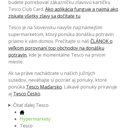
budete potrebovať zákazníčku zľavovú kartičku
Tesco Club Card.
Ako aplikácia funguje a najmä ako
získate všetky zľavy sa dočítate tu
.
Tesco je na Slovensku navyše najznámejším
supermarketom, ktorý ponúka donášku potravín
priamo k vám domov. Prečítajte si náš
ČLÁNOK o
veľkom porovnaní top obchodov na donášku
potravín
, kde je momentálne Tesco na prvom
mieste.
Ak sa práve nachádzate u našich južných
susedov, neváhajte si pozrieť aj ponuky, ktoré
ponúka
Tesco Maďarsko
. Lákavé ponuky priravuje
aj
Tesco Česko
.
Čítať ďalej Tesco
Hypermarkety
Tesco