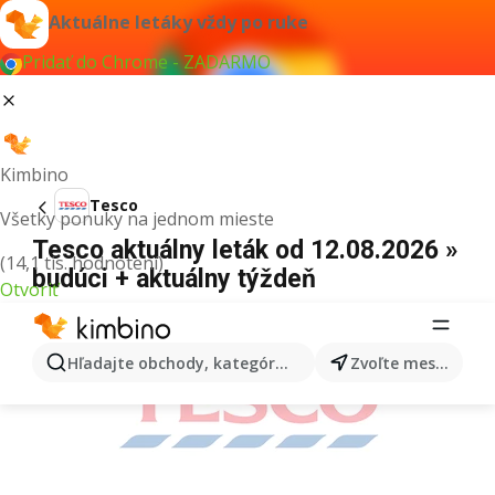
Aktuálne letáky vždy po ruke
Pridať do Chrome - ZADARMO
Kimbino
Tesco
Všetky ponuky na jednom mieste
Tesco aktuálny leták od 12.08.2026 »
(14,1 tis. hodnotení)
budúci + aktuálny týždeň
Otvoriť
REKLAMA
Hľadajte obchody, kategórie, produkty...
Zvoľte mesto