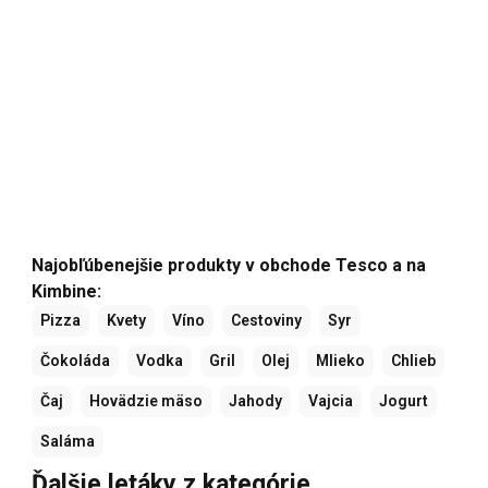
Najobľúbenejšie produkty v obchode Tesco a na
Kimbine:
Pizza
Kvety
Víno
Cestoviny
Syr
Čokoláda
Vodka
Gril
Olej
Mlieko
Chlieb
Čaj
Hovädzie mäso
Jahody
Vajcia
Jogurt
Saláma
Ďalšie letáky z kategórie