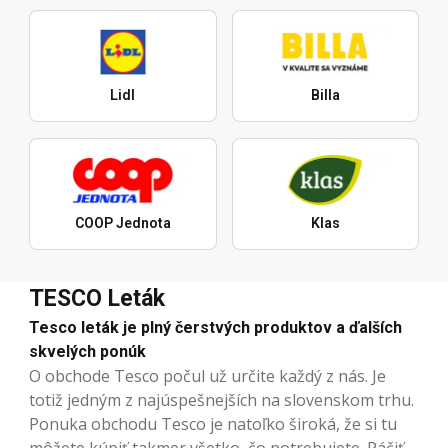
Lidl
Billa
COOP Jednota
Klas
TESCO Leták
Tesco leták je plný čerstvých produktov a ďalších
skvelých ponúk
O obchode Tesco počul už určite každý z nás. Je
totiž jedným z najúspešnejších na slovenskom trhu.
Ponuka obchodu Tesco je natoľko široká, že si tu
môžete kúpiť takmer všetko, čo potrebujete. Páčiť