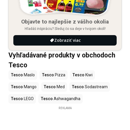
Objavte to najlepšie z vášho okolia
Hľadáš inšpiráciu? Sleduj čo sa deje v tvojom okolí!
Zobraziť viac
Vyhľadávané produkty v obchodoch
Tesco
Tesco
Maslo
Tesco
Pizza
Tesco
Kiwi
Tesco
Mango
Tesco
Med
Tesco
Sodastream
Tesco
LEGO
Tesco
Ashwagandha
REKLAMA