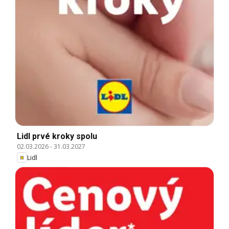
Lidl prvé kroky spolu
02.03.2026
-
31.03.2027
Lidl