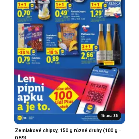
Strana
36
Zemiakové chipsy, 150 g různé druhy (100 g =
0,59)