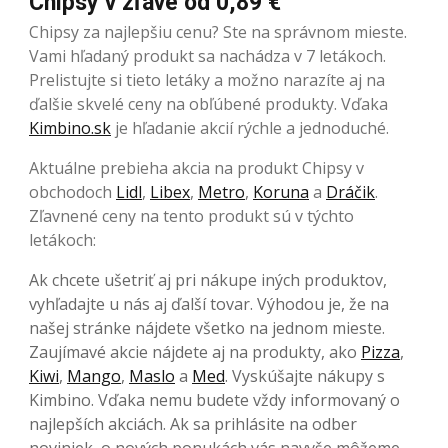
Chipsy v zľave od 0,89 €
Chipsy za najlepšiu cenu? Ste na správnom mieste.
Vami hľadaný produkt sa nachádza v 7 letákoch.
Prelistujte si tieto letáky a možno narazíte aj na
ďalšie skvelé ceny na obľúbené produkty. Vďaka
Kimbino.sk
je hľadanie akcií rýchle a jednoduché.
Aktuálne prebieha akcia na produkt Chipsy v
obchodoch
Lidl
,
Libex
,
Metro
,
Koruna
a
Dráčik
.
Zľavnené ceny na tento produkt sú v týchto
letákoch:
Ak chcete ušetriť aj pri nákupe iných produktov,
vyhľadajte u nás aj ďalší tovar. Výhodou je, že na
našej stránke nájdete všetko na jednom mieste.
Zaujímavé akcie nájdete aj na produkty, ako
Pizza
,
Kiwi
,
Mango
,
Maslo
a
Med
. Vyskúšajte nákupy s
Kimbino. Vďaka nemu budete vždy informovaný o
najlepších akciách. Ak sa prihlásite na odber