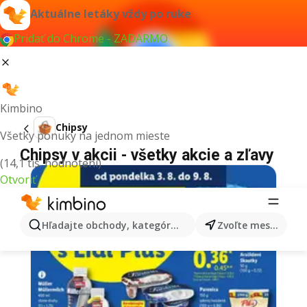
Aktuálne letáky vždy po ruke
Pridať do Chrome - ZADARMO
Kimbino
Chipsy
Všetky ponuky na jednom mieste
Chipsy v akcii - všetky akcie a zľavy
(14,1 tis. hodnotení)
Otvoriť
Hľadajte obchody, kategórie, produkty...
Zvoľte mesto