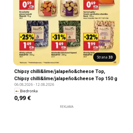
Strana
33
Chipsy chilli&lime/jalapeño&cheese Top,
Chipsy chilli&lime/jalapeño&cheese Top 150 g
06.08.2026
-
12.08.2026
Biedronka
0,99 €
REKLAMA