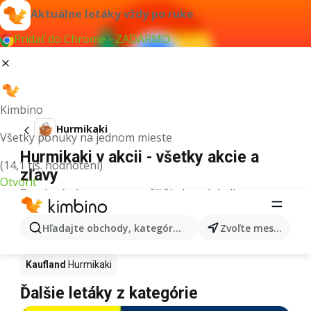
Aktuálne letáky vždy po ruke
Pridať do Chrome - ZADARMO
Kimbino
Hurmikaki
Všetky ponuky na jednom mieste
Hurmikaki v akcii - všetky akcie a
(14,1 tis. hodnotení)
zľavy
Otvoriť
Pre daný výraz sme nenašli žiadne výsledky.
Hurmikaki v akcii - Kde kúpiť?
Hľadajte obchody, kategórie, produkty...
Zvoľte mesto
Tesco
Hurmikaki
Lidl
Hurmikaki
Kaufland
Hurmikaki
Ďalšie letáky z kategórie