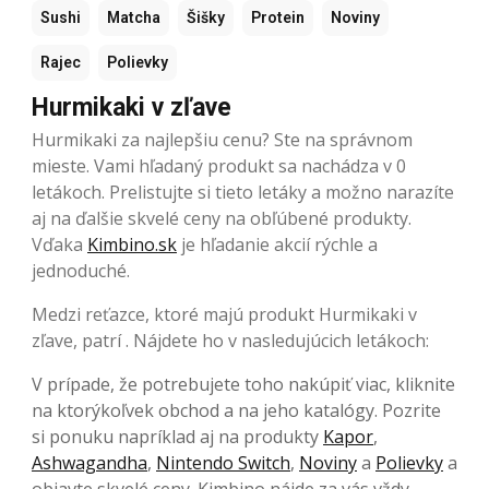
Sushi
Matcha
Šišky
Protein
Noviny
Rajec
Polievky
Hurmikaki v zľave
Hurmikaki za najlepšiu cenu? Ste na správnom
mieste. Vami hľadaný produkt sa nachádza v 0
letákoch. Prelistujte si tieto letáky a možno narazíte
aj na ďalšie skvelé ceny na obľúbené produkty.
Vďaka
Kimbino.sk
je hľadanie akcií rýchle a
jednoduché.
Medzi reťazce, ktoré majú produkt Hurmikaki v
zľave, patrí . Nájdete ho v nasledujúcich letákoch:
V prípade, že potrebujete toho nakúpiť viac, kliknite
na ktorýkoľvek obchod a na jeho katalógy. Pozrite
si ponuku napríklad aj na produkty
Kapor
,
Ashwagandha
,
Nintendo Switch
,
Noviny
a
Polievky
a
objavte skvelé ceny. Kimbino nájde za vás vždy