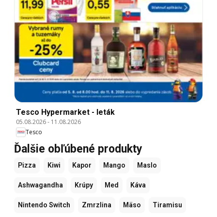
Tesco Hypermarket - leták
05.08.2026
-
11.08.2026
Tesco
Ďalšie obľúbené produkty
Pizza
Kiwi
Kapor
Mango
Maslo
Ashwagandha
Krúpy
Med
Káva
Nintendo Switch
Zmrzlina
Mäso
Tiramisu