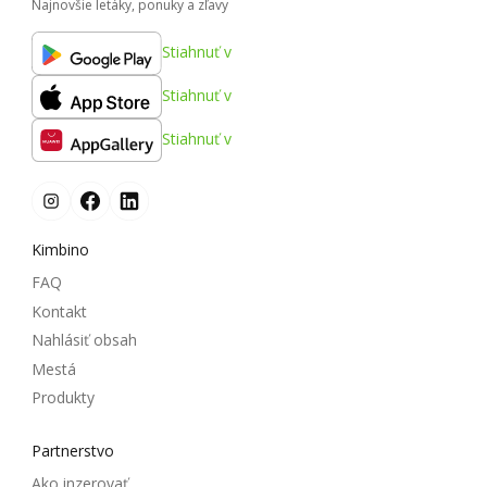
Najnovšie letáky, ponuky a zľavy
Stiahnuť v
Stiahnuť v
Stiahnuť v
Kimbino
FAQ
Kontakt
Nahlásiť obsah
Mestá
Produkty
Partnerstvo
Ako inzerovať