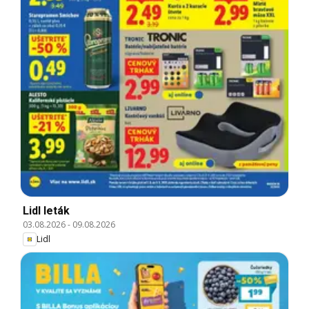
Lidl leták
03.08.2026
-
09.08.2026
Lidl