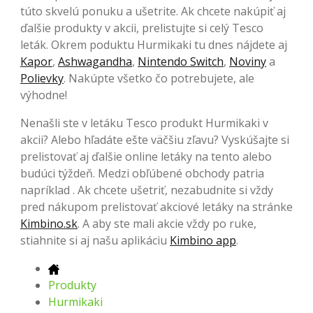
túto skvelú ponuku a ušetrite. Ak chcete nakúpiť aj
ďalšie produkty v akcii, prelistujte si celý Tesco
leták. Okrem poduktu Hurmikaki tu dnes nájdete aj
Kapor
,
Ashwagandha
,
Nintendo Switch
,
Noviny
a
Polievky
. Nakúpte všetko čo potrebujete, ale
výhodne!
Nenašli ste v letáku Tesco produkt Hurmikaki v
akcii? Alebo hľadáte ešte väčšiu zľavu? Vyskúšajte si
prelistovať aj ďalšie online letáky na tento alebo
budúci týždeň. Medzi obľúbené obchody patria
napríklad . Ak chcete ušetriť, nezabudnite si vždy
pred nákupom prelistovať akciové letáky na stránke
Kimbino.sk
. A aby ste mali akcie vždy po ruke,
stiahnite si aj našu aplikáciu
Kimbino app
.
Produkty
Hurmikaki