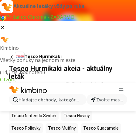
Aktuálne letáky vždy po ruke
Pridať do Chrome - ZADARMO
Kimbino
Tesco Hurmikaki
Všetky ponuky na jednom mieste
Tesco Hurmikaki akcia - aktuálny
(14,1 tis. hodnotení)
leták
Otvoriť
Pre daný výraz sme nenašli žiadne výsledky.
Ďalšie produkty v obchodoch Tesco
Hľadajte obchody, kategórie, produkty...
Zvoľte mesto
Tesco
Kapor
Tesco
Ashwagandha
Tesco
Nintendo Switch
Tesco
Noviny
Tesco
Polievky
Tesco
Muffiny
Tesco
Guacamole