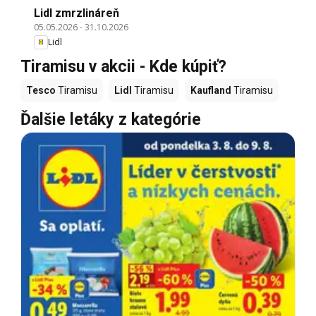
Lidl zmrzlináreň
05.05.2026
-
31.10.2026
Lidl
Tiramisu v akcii - Kde kúpiť?
Tesco
Tiramisu
Lidl
Tiramisu
Kaufland
Tiramisu
Ďalšie letáky z kategórie