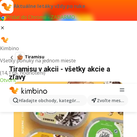
Aktuálne letáky vždy po ruke
Pridať do Chrome - ZADARMO
Kimbino
Tiramisu
Všetky ponuky na jednom mieste
Tiramisu v akcii - všetky akcie a
(14,1 tis. hodnotení)
zľavy
Otvoriť
Hľadajte obchody, kategórie, produkty...
Zvoľte mesto