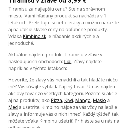
Tiramisu v zľave od 3,99 €
Tiramisu za najlepšiu cenu? Ste na správnom
mieste. Vami hľadaný produkt sa nachádza v 1
letákoch. Prelistujte si tieto letáky a možno narazíte
aj na ďalšie skvelé ceny na obľúbené produkty.
Vďaka
Kimbino.sk
je hľadanie akcií rýchle a
jednoduché.
Aktuálne nájdete produkt Tiramisu v zľave v
nasledujúcich obchodoch:
Lidl
. Zľavy nájdete
napríklad v týchto letákoch:
Hovoríte, že zľavy vás nenadchli a tak hľadáte niečo
iné? Vyskúšajte vyhľadať aj iný tovar. U nás nájdete
akciový tovar zo všetkých kategórií. Pozrite si akcie
aj na produkty, ako
Pizza
,
Kiwi
,
Mango
,
Maslo
a
Med
a ušetrite. Kimbino nájde za vás vždy najlepšie
zľavy a informuje vás o nich ihneď. Každý týždeň tak
môžete vďaka Kimbinu ušetriť. Prihláste sa u nás na
odber noviniek.