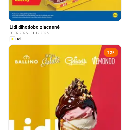
Lidl dlhodobo zlacnené
03.07.2026
-
31.12.2026
Lidl
TOP