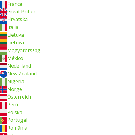
France
Great Britain
Hrvatska
Italia
Lietuva
Lietuva
Magyarország
México
Nederland
New Zealand
Nigeria
Norge
Österreich
Perú
Polska
Portugal
România