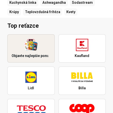
Kuchynská linka
Ashwagandha
Sodastream
Krúpy
Teplovzdušná frítéza
Kvety
Top reťazce
Objavte najlepšie ponuky
Kaufland
Lidl
Billa