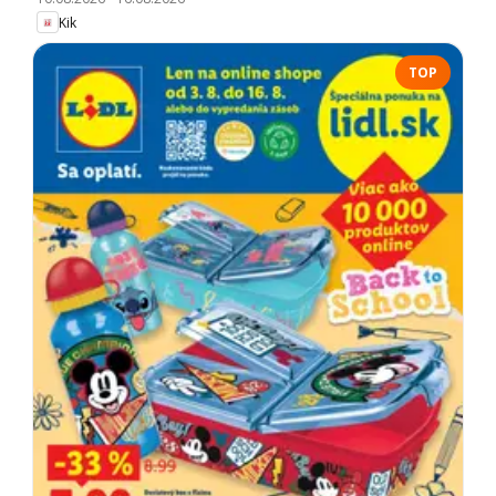
Kik
TOP