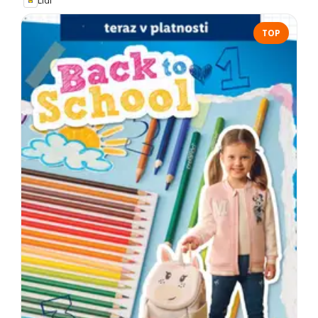
Lidl
TOP