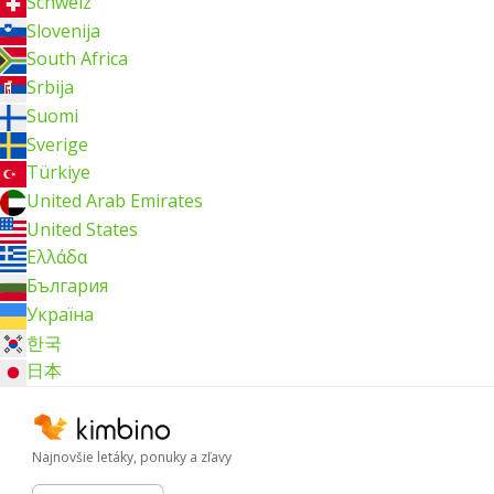
Schweiz
Slovenija
South Africa
Srbija
Suomi
Sverige
Türkiye
United Arab Emirates
United States
Ελλάδα
България
Україна
한국
日本
Najnovšie letáky, ponuky a zľavy