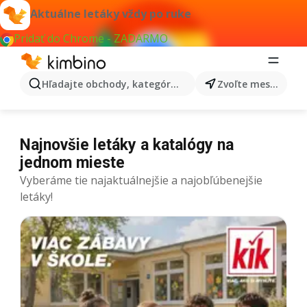
Aktuálne letáky vždy po ruke
Pridať do Chrome - ZADARMO
Hľadajte obchody, kategórie, produkty...
Zvoľte mesto
Najnovšie letáky a katalógy na
jednom mieste
Vyberáme tie najaktuálnejšie a najobľúbenejšie
letáky!