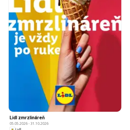
Lidl zmrzlináreň
05.05.2026
-
31.10.2026
Lidl