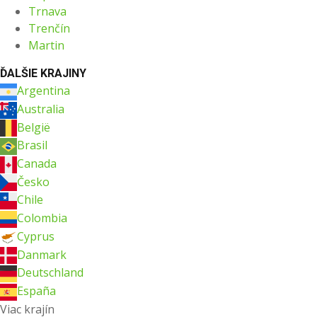
Trnava
Trenčín
Martin
ĎALŠIE KRAJINY
Argentina
Australia
België
Brasil
Canada
Česko
Chile
Colombia
Cyprus
Danmark
Deutschland
España
Viac krajín