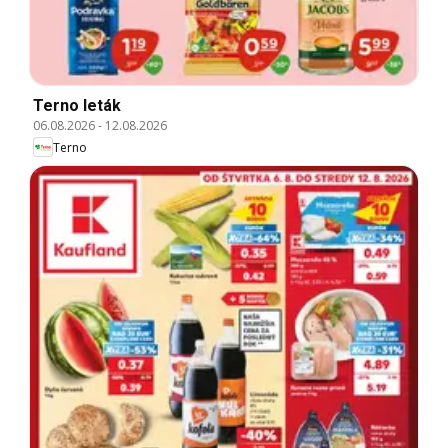
Terno leták
06.08.2026
-
12.08.2026
Terno