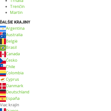
Trnava
Trenčín
Martin
ĎALŠIE KRAJINY
Argentina
Australia
België
Brasil
Canada
Česko
Chile
Colombia
Cyprus
Danmark
Deutschland
España
Viac krajín
France