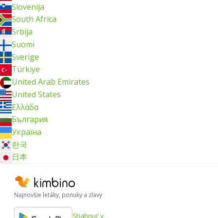
Slovenija
South Africa
Srbija
Suomi
Sverige
Türkiye
United Arab Emirates
United States
Ελλάδα
България
Україна
한국
日本
Najnovšie letáky, ponuky a zľavy
Stiahnuť v