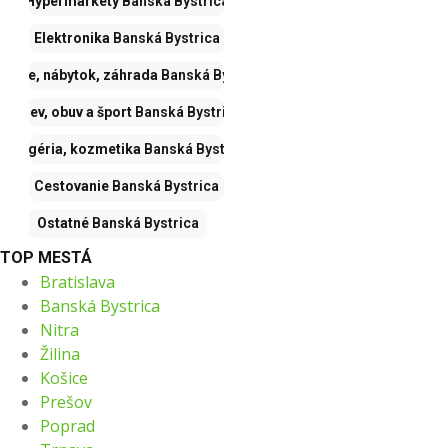
Hypermarkety
Banská Bystrica
Elektronika
Banská Bystrica
vanie, nábytok, záhrada
Banská Bystrica
Odev, obuv a šport
Banská Bystrica
Drogéria, kozmetika
Banská Bystrica
Cestovanie
Banská Bystrica
Ostatné
Banská Bystrica
TOP MESTÁ
Bratislava
Banská Bystrica
Nitra
Žilina
Košice
Prešov
Poprad