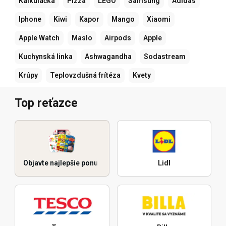
Kalkulačka
Pizza
LEGO
Samsung
Adidas
Iphone
Kiwi
Kapor
Mango
Xiaomi
Apple Watch
Maslo
Airpods
Apple
Kuchynská linka
Ashwagandha
Sodastream
Krúpy
Teplovzdušná frítéza
Kvety
Top reťazce
Objavte najlepšie ponuky
Lidl