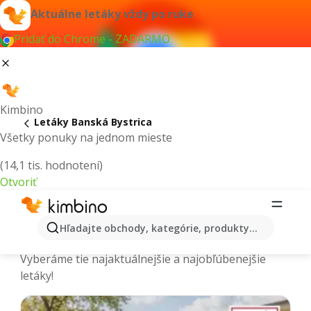
Aktuálne letáky vždy po ruke
Pridať do Chrome - ZADARMO
Kimbino
Letáky Banská Bystrica
Všetky ponuky na jednom mieste
(14,1 tis. hodnotení)
Otvoriť
Banská Bystrica - Aktuálne letáky a
Hľadajte obchody, kategórie, produkty...
katalógy
Vyberáme tie najaktuálnejšie a najobľúbenejšie
letáky!