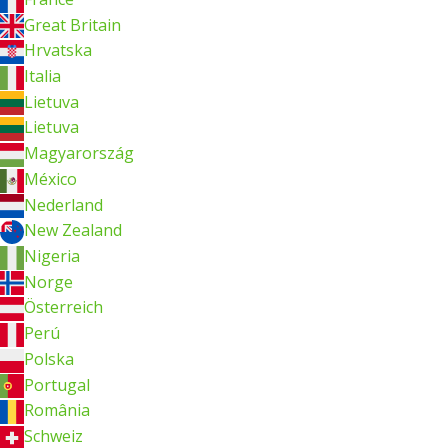
Great Britain
Hrvatska
Italia
Lietuva
Lietuva
Magyarország
México
Nederland
New Zealand
Nigeria
Norge
Österreich
Perú
Polska
Portugal
România
Schweiz