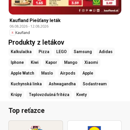
Kaufland Piešťany leták
06.08.2026
-
12.08.2026
Kaufland
Produkty z letákov
Kalkulačka
Pizza
LEGO
Samsung
Adidas
Iphone
Kiwi
Kapor
Mango
Xiaomi
Apple Watch
Maslo
Airpods
Apple
Kuchynská linka
Ashwagandha
Sodastream
Krúpy
Teplovzdušná frítéza
Kvety
Top reťazce