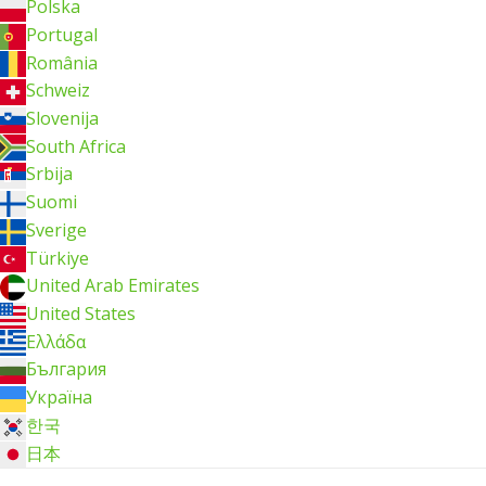
Polska
Portugal
România
Schweiz
Slovenija
South Africa
Srbija
Suomi
Sverige
Türkiye
United Arab Emirates
United States
Ελλάδα
България
Україна
한국
日本