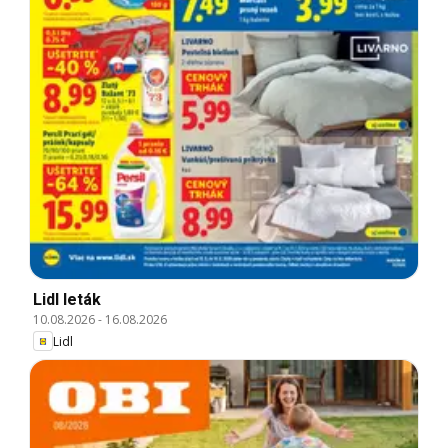
Lidl leták
10.08.2026
-
16.08.2026
Lidl