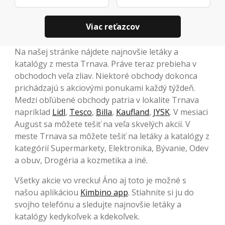
Viac reťazcov
Na našej stránke nájdete najnovšie letáky a
katalógy z mesta Trnava. Práve teraz prebieha v
obchodoch veľa zliav. Niektoré obchody dokonca
prichádzajú s akciovými ponukami každý týždeň.
Medzi obľúbené obchody patria v lokalite Trnava
napríklad
Lidl
,
Tesco
,
Billa
,
Kaufland
,
JYSK
. V mesiaci
August sa môžete tešiť na veľa skvelých akcií. V
meste Trnava sa môžete tešiť na letáky a katalógy z
kategórií Supermarkety, Elektronika, Bývanie, Odev
a obuv, Drogéria a kozmetika a iné.
Všetky akcie vo vrecku! Áno aj toto je možné s
našou aplikáciou
Kimbino app
. Stiahnite si ju do
svojho telefónu a sledujte najnovšie letáky a
katalógy kedykoľvek a kdekoľvek.