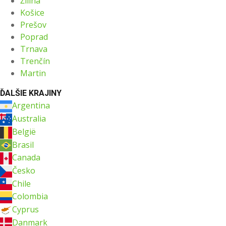
Žilina
Košice
Prešov
Poprad
Trnava
Trenčín
Martin
ĎALŠIE KRAJINY
Argentina
Australia
België
Brasil
Canada
Česko
Chile
Colombia
Cyprus
Danmark