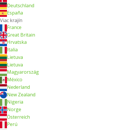
Deutschland
España
Viac krajín
France
Great Britain
Hrvatska
Italia
Lietuva
Lietuva
Magyarország
México
Nederland
New Zealand
Nigeria
Norge
Österreich
Perú