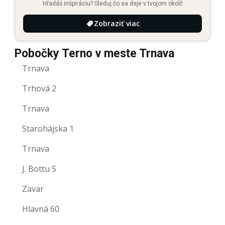
Hľadáš inšpiráciu? Sleduj čo sa deje v tvojom okolí!
Zobraziť viac
Pobočky Terno v meste Trnava
Trnava
Trhová 2
Trnava
Starohájska 1
Trnava
J. Bottu 5
Zavar
Hlavná 60