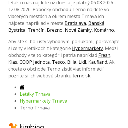
leták u nás nájdete už dnes a je platný 06.08.2026 -
12.08.2026. Pobočky obchodu Terno nájdete vo
viacerých mestách a okrem mesta Trnava ich
nájdete napríklad v meste
Bratislava
,
Banská
Bystrica
,
Trenčín
,
Brezno
,
Nové Zámky
,
Komárno
.
Aby ste si boli istý výhodnými ponukami, porovnajte
si ceny v letákoch z kategórie
Hypermarkety
. Medzi
obchody v tejto kategórii patria napríklad
Fresh
,
Klas
,
COOP Jednota
,
Tesco
,
Billa
,
Lidl
,
Kaufland
. Ak
chcete o obchode Terno zistiť viac informácií,
pozrite si ich webovú stránku
terno.sk
.
Letáky Trnava
Hypermarkety Trnava
Terno Trnava