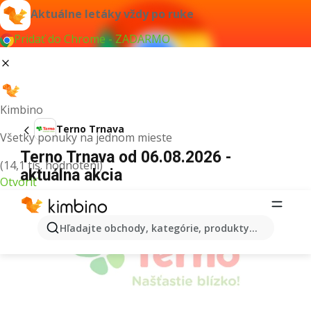
Aktuálne letáky vždy po ruke
Pridať do Chrome - ZADARMO
Kimbino
Terno Trnava
Všetky ponuky na jednom mieste
Terno Trnava od 06.08.2026 -
(14,1 tis. hodnotení)
aktuálna akcia
Otvoriť
REKLAMA
Hľadajte obchody, kategórie, produkty...