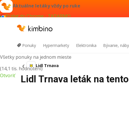
Aktuálne letáky vždy po ruke
Pridať do Chrome - ZADARMO
Kimbino
Ponuky
Hypermarkety
Elektronika
Bývanie, náby
Všetky ponuky na jednom mieste
Lidl Trnava
(14,1 tis. hodnotení)
Otvoriť
Lidl Trnava leták na tent