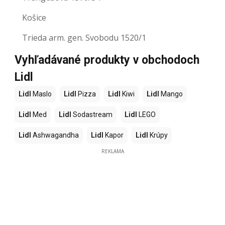
Košice
Trieda arm. gen. Svobodu 1520/1
Vyhľadávané produkty v obchodoch
Lidl
Lidl
Maslo
Lidl
Pizza
Lidl
Kiwi
Lidl
Mango
Lidl
Med
Lidl
Sodastream
Lidl
LEGO
Lidl
Ashwagandha
Lidl
Kapor
Lidl
Krúpy
REKLAMA