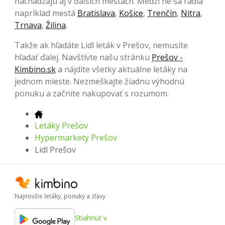
nachádzajú aj v ďalších mestách. Medzi ne sa radia
napríklad mestá
Bratislava
,
Košice
,
Trenčín
,
Nitra
,
Trnava
,
Žilina
.
Takže ak hľadáte Lidl leták v Prešov, nemusíte
hľadať ďalej. Navštívte našu stránku
Prešov -
Kimbino.sk
a nájdite všetky aktuálne letáky na
jednom mieste. Nezmeškajte žiadnu výhodnú
ponuku a začnite nakupovať s rozumom.
Letáky Prešov
Hypermarkety Prešov
Lidl Prešov
Najnovšie letáky, ponuky a zľavy
Stiahnuť v