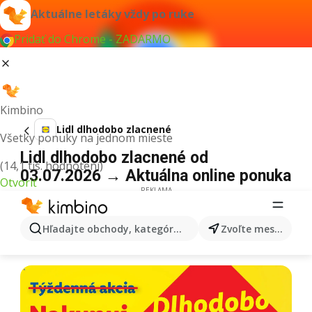
Aktuálne letáky vždy po ruke
Pridať do Chrome - ZADARMO
Kimbino
Lidl dlhodobo zlacnené
Všetky ponuky na jednom mieste
Lidl dlhodobo zlacnené od
(14,1 tis. hodnotení)
03.07.2026 → Aktuálna online ponuka
Otvoriť
REKLAMA
Hľadajte obchody, kategórie, produkty...
Zvoľte mesto